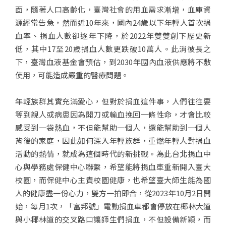
面，隨著人口高齡化，臺灣社會的用血需求漸增，血庫資
源經常告急，然而近10年來，國內24歲以下年輕人首次捐
血率、捐血人數卻逐年下降，於2022年雙雙創下歷史新
低，其中17至20歲捐血人數更跌破10萬人。此消彼長之
下，臺灣血液基金會預估，到2030年國內血液供應將不敷
使用，可能造成嚴重的醫療問題。
年輕族群其實充滿愛心，但對於捐血這件事，人們往往要
等到親人或病患因為開刀或輸血挽回一條性命，才會比較
感受到一袋熱血，不但能幫助一個人，還能幫助到一個人
背後的家庭，因此如何深入年輕族群，重燃年輕人對捐血
活動的熱情，就成為這個時代的新挑戰。為此台北捐血中
心與學務處保健中心聯繫，希望能將捐血車重新開入臺大
校園，而保健中心主責校園健康，也希望臺大師生能為國
人的健康盡一份心力，雙方一拍即合，從2023年10月2日開
始，每月1次，「富邦號」電動捐血車都會停放在椰林大道
與小椰林道的交叉路口讓師生們捐血，不但設備新穎，而