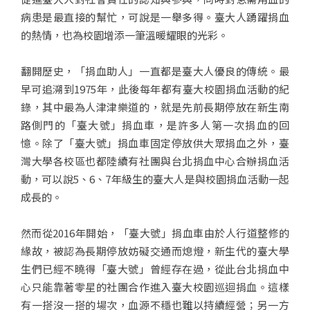
病患是最直接的幫忙，可說是一舉多得。臺大人踴躍捐血
的熱情，也為校園增添一筆溫暖耀眼的光彩。
翻開歷史，「捐血助人」一直都是臺大人優良的傳統。最
早可追溯到1975年，此後每年都有臺大校園捐血活動的紀
錄，其中最為人津津樂道的，就是先前長期停放在新生南
路側門的「臺大號」捐血車，是許多人第一次捐血的回
憶。除了「臺大號」捐血車固定停放供大眾捐血之外，臺
灣大學各校區也都陸續有社團與台北捐血中心合辦捐血活
動，可以說5、6、7年級生的臺大人是與校園捐血活動一起
成長的。
然而從2016年開始，「臺大號」捐血車由於人行道整修的
緣故，被認為長期停放妨礙交通而熄燈，新生代的臺大學
生們已經不曉得「臺大號」曾經存在過，從此台北捐血中
心只能靠著零星的社團合作進入臺大校園巡迴捐血。這樣
有一搭沒一搭的場次，血源不穩也難以持續經營；另一方