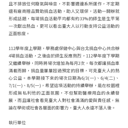
且不排放任何廢氣與噪音，不影響週邊系所運作，不定期
還有廠商贈品贊助捐血活動，助人又環保，活動一開辦就
形成話題，每場捐血活動平均都有約33%的師生是生平第
一次獻出熱血，更可以看出臺大人以行動支持公益活動的
正面態度。
112學年度上學期，學務處保健中心與台北捐血中心共合辦
4場捐血活動，之後由於師生反應熱烈，112學年度下學期
又繼續舉辦，同時將場次增加為每月2次，每次都讓捐血車
滿載而歸，捐血量屢屢超過預定的目標，可見臺大人的熱
心公益。本學期接下來的場次日期為6/3(一)、6/4(二)、
7/1(一)、8/5(一)，希望這項活動的持續舉辦，能在校園裡
形成無私利他的正面氛圍，不但幫助醫療用血的永續發
展，而且讓社會看見臺大人對社會滿滿的愛與責任感，無
論在學術或社會各層面的影響力，臺大人永遠不落人後。
執行單位