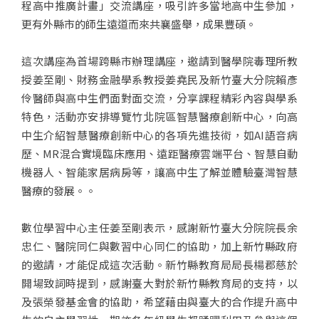
程高中推廣計畫」交流講座，吸引許多當地高中生參加，
更有外縣市的師生遠道而來共襄盛舉，成果豐碩。
這次講座為首場跨縣市辦理講座，邀請到醫學院毒理所教
授姜至剛、財務金融學系教授姜堯民及新竹臺大分院賴彥
伶醫師與高中生們面對面交流，分享課程精彩內容與學系
特色，活動亦安排導覽竹北院區智慧醫療創新中心，向高
中生介紹智慧醫療創新中心的各項先進技術，如AI語音病
歷、MR混合實境臨床應用、遠距醫療雲端平台、智慧自動
機器人、智能家居病房等，讓高中生了解並體驗臺灣智慧
醫療的發展。。
數位學習中心主任姜至剛表示，感謝新竹臺大分院院長余
忠仁、醫院同仁與數習中心同仁的協助，加上新竹縣政府
的邀請，才能促成這次活動。新竹縣教育局局長楊郡慈於
開場致詞時提到，感謝臺大對於新竹縣教育局的支持，以
及張榮發基金會的協助，希望藉由與臺大的合作提升高中