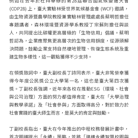
例如在去年於杜拜舉辦的第28屆聯合國氣候變遷大會
(COP28) 上，臺大實驗林受世界氣候基金會 (WCF) 邀請，
由生物資源暨農學院教授兼實驗林管理處處長蔡明哲擔任
專題講者，森林環境暨資源學系教授丁宗蘇則擔任與談
人，共同提出比碳權更高層級的「生物信用」倡議。蔡明
哲認為，企業應聚焦更高層次的生物信用額度，從源頭解
決問題，鼓勵企業支持自然棲地管理、恢復生態系統及重
建生物多樣性，這一觀點獲得不少支持。
在領獎致詞中，臺大副校長丁詩同表示，臺大非常榮幸獲
得今年度公民獎公立大學第一名，這也是臺大第四次獲
獎。丁副校長強調，近年來各校在推動ESG（環境、社會
與公司治理）方面的努力都值得肯定，臺大在「大學治理
與教學承諾」及「社會參與」方面取得高分，對於致力於
社會實踐的臺大師生而言，是莫大的肯定與鼓勵。
丁副校長指出，臺大在今年推出的中程校務發展計畫中，
首次明確提出「永續」策略，並將「建構永續智慧校園與