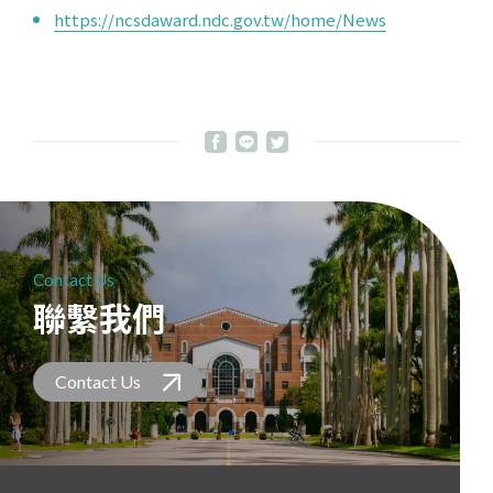
https://ncsdaward.ndc.gov.tw/home/News
Contact Us
聯繫我們
Contact Us