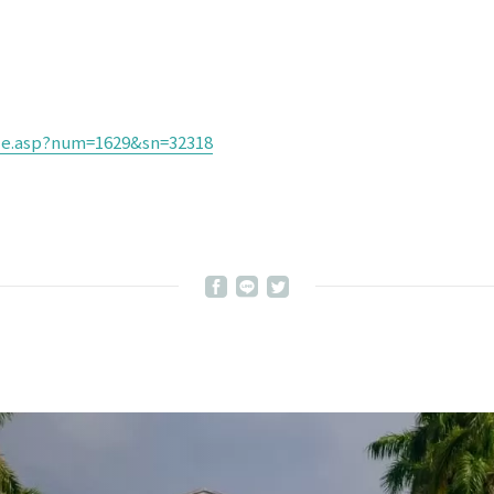
icle.asp?num=1629&sn=32318