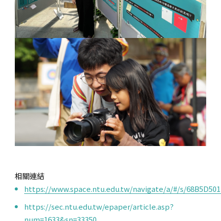
相關連結
https://www.space.ntu.edu.tw/navigate/a/#/s/68B5D
https://sec.ntu.edu.tw/epaper/article.asp?
num=1633&sn=33350