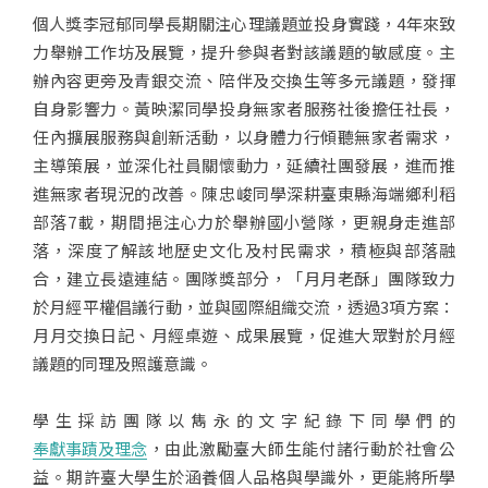
個人獎李冠郁同學長期關注心理議題並投身實踐，4年來致
力舉辦工作坊及展覽，提升參與者對該議題的敏感度。主
辦內容更旁及青銀交流、陪伴及交換生等多元議題，發揮
自身影響力。黃映潔同學投身無家者服務社後擔任社長，
任內擴展服務與創新活動，以身體力行傾聽無家者需求，
主導策展，並深化社員關懷動力，延續社團發展，進而推
進無家者現況的改善。陳忠峻同學深耕臺東縣海端鄉利稻
部落7載，期間挹注心力於舉辦國小營隊，更親身走進部
落，深度了解該地歷史文化及村民需求，積極與部落融
合，建立長遠連結。團隊獎部分，「月月老酥」團隊致力
於月經平權倡議行動，並與國際組織交流，透過3項方案：
月月交換日記、月經桌遊、成果展覽，促進大眾對於月經
議題的同理及照護意識。
學生採訪團隊以雋永的文字紀錄下同學們的
奉獻事蹟及理念
，由此激勵臺大師生能付諸行動於社會公
益。期許臺大學生於涵養個人品格與學識外，更能將所學