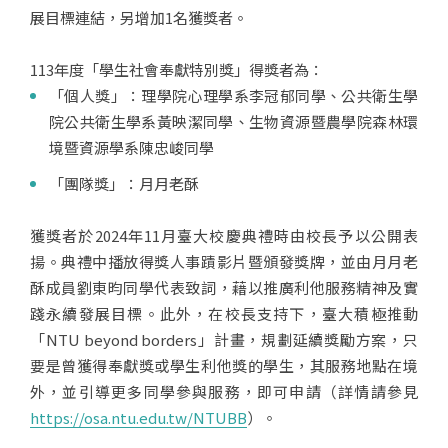
展目標連結，另增加1名獲獎者。
113年度「學生社會奉獻特別獎」得獎者為：
「個人獎」：理學院心理學系李冠郁同學、公共衛生學
院公共衛生學系黃映潔同學、生物資源暨農學院森林環
境暨資源學系陳忠峻同學
「團隊獎」：月月老酥
獲獎者於2024年11月臺大校慶典禮時由校長予以公開表
揚。典禮中播放得獎人事蹟影片暨頒發獎牌，並由月月老
酥成員劉東昀同學代表致詞，藉以推廣利他服務精神及實
踐永續發展目標。此外，在校長支持下，臺大積極推動
「NTU beyond borders」計畫，規劃延續獎勵方案，只
要是曾獲得奉獻獎或學生利他獎的學生，其服務地點在境
外，並引導更多同學參與服務，即可申請（詳情請參見
https://osa.ntu.edu.tw/NTUBB
）。