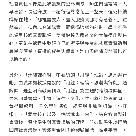
社會責任。像是此次獲獎的雲林團隊，師生們經常得一大
早出發、長途奔波，一趟行程常常花上一整天，但仍持續
蹲點在地，「哪裡需要人，臺大服務到哪才有意義。」雖
然辛苦，但內心充滿踏實。而透過這樣的計劃，學生不僅
能提早接觸真實職場，準備好投入農產業的本職學能與信
心，更能在過程中發現自己的所學與專業能夠真實幫助到
農民與產業，這樣的成長與體會，是再多經費與計畫也難
以換得的。
另外，「永續課程組」中獲獎的「月經：理論、思潮與行
動」由黃韻如教授開設的「月經：理論、思潮與行動」通
識課，是亞洲高教首個以「月經」為主題的跨領域課程，
內容涵蓋醫學、生物、法律、文化、性別與社經等面向，
每學期吸引上千名學生選修。課程與非營利組織「小紅
帽」、「愛女孩」以及「棉樂悅事」合作，結合教育與社
會實踐，深化學生對真實場域的理解，並鼓勵學生以行動
回應社會議題，實踐聯合國永續發展目標「性別平等」，