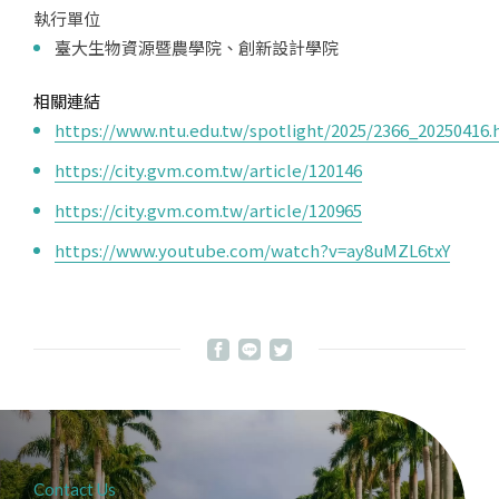
執行單位
臺大生物資源暨農學院、創新設計學院
相關連結
https://www.ntu.edu.tw/spotlight/2025/2366_20250416.
https://city.gvm.com.tw/article/120146
https://city.gvm.com.tw/article/120965
https://www.youtube.com/watch?v=ay8uMZL6txY
Contact Us