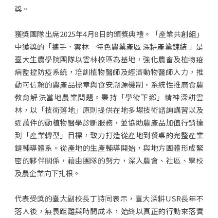
獎。
獲獎團隊出席2025年4月8日的頒獎典禮。「產業共創組」
中獲獎的「攜手．雲林—特色農業產區 深耕產業鍊結 」是
臺大生農學院團隊以雲林校區為基地，強化農畜及植物疫
病監控防疫系統，培訓植物醫師及經濟動物醫師人力，推
動可信賴的農產品標章與食安溯源機制，系統性推廣食農
教育解決當地農業問題。秉持「學術下鄉」精神深耕雲
林，以「技術落地」原則提供在地多場技術諮詢講習以及
近萬件的動植物醫學診斷服務，並協助農產品加值行銷達
到「產業轉型」目標，致力打造從產地到餐桌的完整產業
鏈輔導體系。從產地的生產輔導開始，與地方團體形成緊
密的夥伴關係，藉由團隊的努力，深入農會、社區、學校
及農企業向下扎根。
代表受獎的臺大副校長丁詩同表示，臺大深耕USR長年不
落人後，無畏距離與時間成本，始終以真正的行動來落實