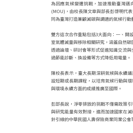
為因應氣候變遷挑戰，加速推動臺灣邁向
(MOU)，由校長陳文章與部長彭啓明
同為臺灣打造兼顧減碳與調適的氣候行動
雙方這次合作重點包括3大面向：一、開
室氣體減量與移除相關研究，涵蓋自然碳匯
透過論壇、研討會等形式促進知識交流與
過節能診斷、換設備等方式降低用電量。
陳校長表示，臺大長期深耕氣候與永續議
設短期或長期課程，以培育氣候行動與環
與環境永續方面的成績推廣至國際。
彭部長說，淨零排放的挑戰不僅需政策引
與研究能量有效對接，進而加速國家在減
針引線的中華民國人壽保險商業同業公會