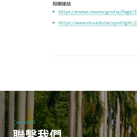
相關連結
https://enews.moenv.gov.tw/Page/3
https://www.ntu.edu.tw/spotlight/
Contact Us
聯繫我們