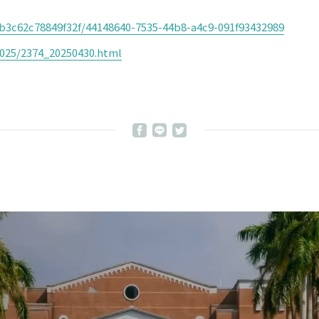
b3c62c78849f32f/44148640-7535-44b8-a4c9-091f93432989
2025/2374_20250430.html