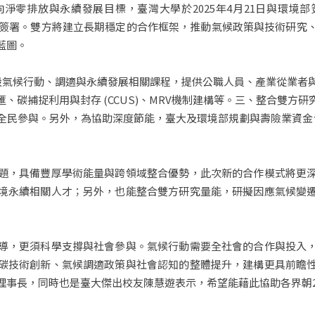
淨零排放與永續發展目標，臺灣大學於2025年4月21日與環境
代表簽署。雙方將建立長期穩定的合作框架，推動氣候政策與技術研究
藍圖。
設氣候行動、調適與永續發展相關課程，提供公職人員、產業從業者
、碳捕捉利用與封存 (CCUS)、MRV機制建構等。三、整合雙方
全民參與。另外，為協助深度節能，臺大及環境部規劃與壽險業資金合
題，具備豐厚學術能量與跨領域整合優勢，此次新的合作模式將更
境永續相關人才；另外，也能整合雙方研究量能，研擬因應氣候變
導，更須科學支撐與社會參與。氣候行動需要全社會的合作與投入
碳技術創新、氣候調適政策與社會認知的整體提升，建構更具前瞻
理事長，同時也是臺大傑出校友陳慧遊表示，希望能藉此協助各界朝2