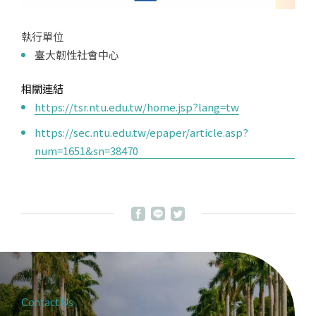
執行單位
臺大韌性社會中心
相關連結
https://tsr.ntu.edu.tw/home.jsp?lang=tw
https://sec.ntu.edu.tw/epaper/article.asp?
num=1651&sn=38470
Contact Us