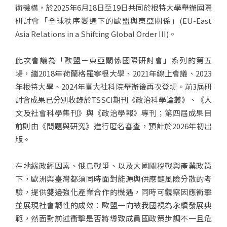
術機構，於2025年6月18日至19日共同於根特大學舉辦國際
研討會「全球秩序變遷下的歐盟與東亞關係」(EU-East
Asia Relations in a Shifting Global Order III)。
此次會議為「歐盟－東亞關係國際研討會」系列的第五
場，繼2018年荷蘭格羅寧根大學、2021年線上會議、2023
年根特大學、2024年臺大社科院舉辦後再次登場。前3屆研
討會成果已分別收錄於TSSCI期刊《政治科學論叢》、《人
文及社會科學集刊》與《政治學報》專刊；第四屆成果目
前則由《問題與研究》進行匿名審查，預計於2026年初出
版。
在地緣政經因素、俄烏戰爭、以及大國關稅戰與產業政策
下，歐洲與臺灣都須同時面對能源與供應鏈風險分散的考
驗，提供雙邊強化產業合作的機遇，同時可觀察因應衝擊
並展現社會韌性的成效：歐盟一向被我國視為永續發展典
範，然面對前述衝擊是否將導致成員國政策步調不一且危