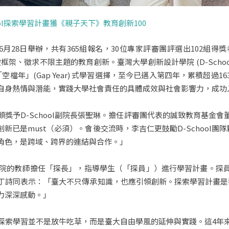
ool探索學習計畫獲《親子天下》教育創新100
於6月28日舉辦，共有365組報名，30位專家評審團評選出102組得
框架、徵求不限主題的教育創新。臺灣大學創新設計學院 (D-Schoo
檔年」(Gap Year) 式學習選擇，至今已邁入第四年，累積超過
自身熱情與潛能，實踐大學社會責任的具體成效與社會影響力，成功入
獎予D-School副院長張聖琳。擔任評審團代表的誠致教育基金
已是must（必須）。會後交流時，李吉仁更鼓勵D-School團隊夥伴
角色，是跨域、跨界的連結與合作。」
個學院的教師擔任「探長」，指導學生（「探員」）進行學習計畫。探
詩同表示：「臺大不只傳承知識，也應引領創新。探索學習計畫是我們
力深深感動。」
探索學習並不是放牛吃草，而是臺大自由學風的延伸與實踐。這4年