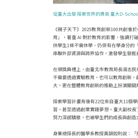
從臺大出發 探索世界的勇氣 臺大D-Sch
《親子天下》2025教育創新100共創會
育」，著重 AI 對於教育的影響，強調打破
供學生1條不需休學、仍保有在學身分的「空
串聯外部資源與跨界協作，激發學生發掘
在頒獎典禮上，由臺北市教育局長湯志民頒
不需要透過實驗教育，也可以教育創新，創新
大，更在整體教育創新的推動上扮演關鍵
探索學習計畫背後有22位來自臺大11
習，甚至透過創業實踐夢想。臺大副校長丁
努力深感驕傲，也被學生們的成長與創造
身兼總探長的醫學系教授黃韻如則說：「