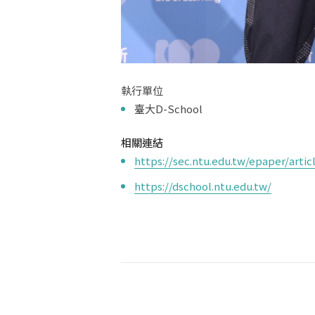
執行單位
臺大D-School
相關連結
https://sec.ntu.edu.tw/epaper/art
https://dschool.ntu.edu.tw/