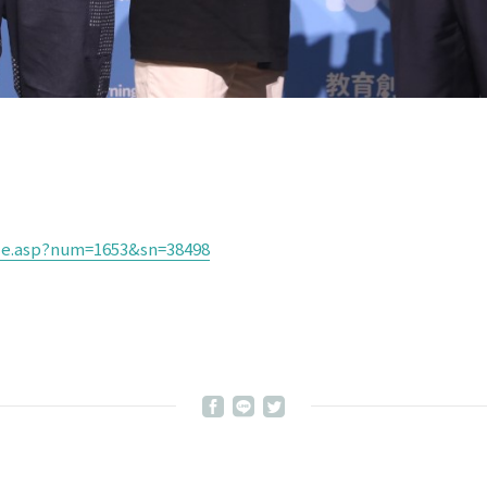
icle.asp?num=1653&sn=38498