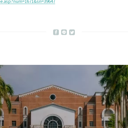
icle.asp?num=1671&sn=39647