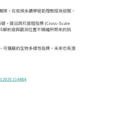
成團隊，在氣候永續學程助理教授孫烜駿、
。
提出跨尺度粗指標 (Cross-Scale
功克服資料解析度與觀測位置不精確所帶來的挑
、可擴展的生物多樣性指標，未來也有潛
nd.2025.114484