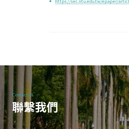
https://sec.ntu.edu.tw/epaper/art
Contact Us
聯繫我們