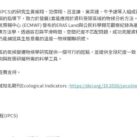
IPCS)的研究生黃榆翔、范傑翔、呂宜謙、吳奕達、牛予諶等人組
桓的指導下，致力於發展1套能應用於資料受限區域的物候分析方法
心 (ECMWF) 發布的ERA5 Land與公民科學開花觀察紀錄為基礎，
) 的創新探索性指標方法學，透過容忍與平滑時間、空間尺度不匹配問題，成
仍能捕捉具生態意義的溫度－物候關聯訊號。
區的氣候變遷物候學研究提供一個可行的起點，並提供全球尺度一致
測與政策研擬所需的科學工具。
經費支持。
ological Indicators :
https://doi.org/10.1016/j.ecoli
IPCS)