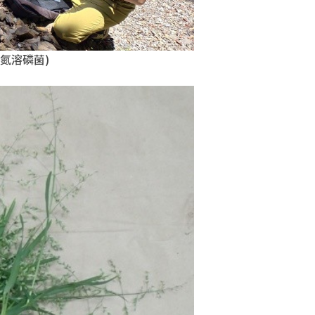
氮溶磷菌)