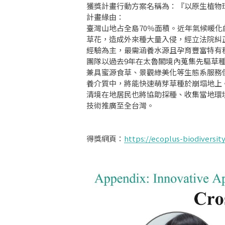
獲獎計畫行動方案名稱為：『以原生植物
計畫緣由：
臺灣山地占全島70％面積。近年氣候暖
草花，造成外來種大量入侵，經立法院糾
經驗為主，最需涵養水源且孕育豐富特有
團隊以過去9年在太魯閣境內蒐集先驅草種
兼具蜜源食草、景觀綠美化等生態系服務
養介質中，將能快速萌芽草種於崩塌地上
清境在地居民也將協助採種、收集當地環
技術推廣至全台灣。
得獎網頁：
https://ecoplus-biodiversit