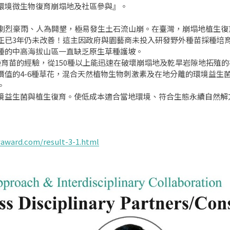
環境微生物復育崩塌地及社區參與』。
化劇烈豪雨、人為開墾，極易發生土石流山崩。在臺灣，崩塌地植生
正已3年仍未改善！這主因政府與園藝商未投入研發野外種苗採種培
種的中高海拔山區一直缺乏原生草種護坡。
育苗的經驗，從150種以上能迅速在破壞崩塌地及乾旱岩隙地拓殖的
價值的4-6種草花，混合天然植物生物刺激素及在地分離的環境益生
。
境益生菌與植生復育。使低成本適合當地環境、符合生態永續自然解
yaward.com/result-3-1.html