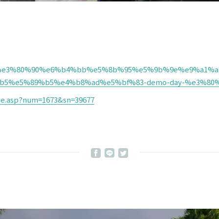
12/18/%e3%80%90%e6%b4%bb%e5%8b%95%e5%9b%9e%e9%a1%
b5%e5%89%b5%e4%b8%ad%e5%bf%83-demo-day-%e3%80
icle.asp?num=1673&sn=39677