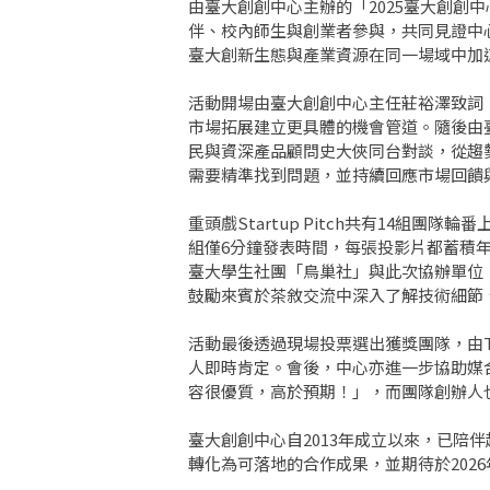
由臺大創創中心主辦的「2025臺大創創中心
伴、校內師生與創業者參與，共同見證中
臺大創新生態與產業資源在同一場域中加
活動開場由臺大創創中心主任莊裕澤致詞
市場拓展建立更具體的機會管道。隨後由臺大
民與資深產品顧問史大俠同台對談，從趨勢
需要精準找到問題，並持續回應市場回饋
重頭戲Startup Pitch共有14
組僅6分鐘發表時間，每張投影片都蓄積年
臺大學生社團「鳥巢社」與此次協辦單位「
鼓勵來賓於茶敘交流中深入了解技術細節
活動最後透過現場投票選出獲獎團隊，由Th
人即時肯定。會後，中心亦進一步協助媒合
容很優質，高於預期！」，而團隊創辦人
臺大創創中心自2013年成立以來，已陪
轉化為可落地的合作成果，並期待於2026年