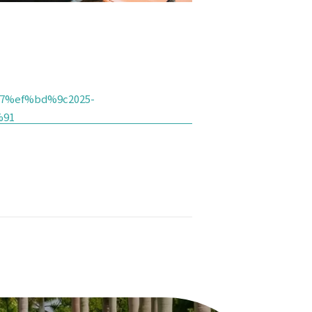
a7%ef%bd%9c2025-
%91