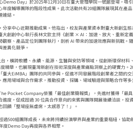
Demo Day」於2025年12月10日在臺大管理學院一號館登場，
心年度輔導團隊的階段性成果。此次活動共有20組團隊展現其在產
速連結。
，分享中心近期推動成果。他指出，校友與產業資本對臺大新創生態
創創中心執行長林文欽主持《創業 × AI：加速、放大、重新定義》
觀察、產品定位到團隊執行，剖析 AI 帶來的加速效應與新挑戰。
與差異化競爭。
組團隊輪番上台，橫跨軟體、永續、能源、生醫與安防等領域，從創新環保材
度精華，也展現臺灣新創在技術深度與產業痛點洞察上的硬實力。2
臺大EiMBA」團隊的共同參與，促進不同發展階段創業者之間的交
、應用場域與合作需求，推動投資、採購、場域驗證與策略合作等多
e Pocket Company榮獲「最佳創業簡報獎」，先進材獲得
進度，促成超過 30 位具合作意向的來賓與團隊開展後續洽談，投
也回饋「整場座無虛席，太感恩了！」。
伴超過500組團隊成長，未來將持續扮演學界與產業的重要樞紐，協
度Demo Day再度與各界相聚。