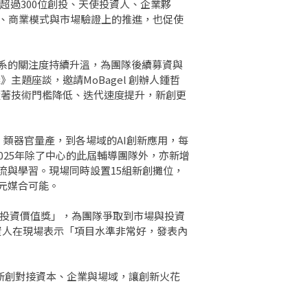
吸引超過300位創投、天使投資人、企業夥
品、商業模式與市場驗證上的推進，也促使
系的關注度持續升溫，為團隊後續募資與
主題座談，邀請MoBagel 創辦人鍾哲
隨著技術門檻降低、迭代速度提升，新創更
料、類器官量產，到各場域的AI創新應用，每
025年除了中心的此屆輔導團隊外，亦新增
流與學習。現場同時設置15組新創攤位，
元媒合可能。
「最具投資價值獎」，為團隊爭取到市場與投資
資人在現場表示「項目水準非常好，發表內
助新創對接資本、企業與場域，讓創新火花