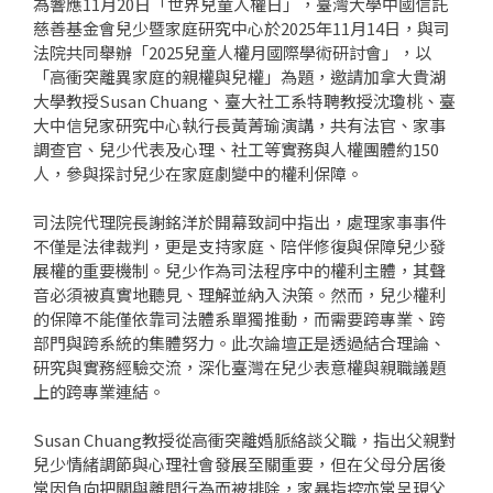
為響應11月20日「世界兒童人權日」，臺灣大學中國信託
慈善基金會兒少暨家庭研究中心於2025年11月14日，與司
法院共同舉辦「2025兒童人權月國際學術研討會」，以
「高衝突離異家庭的親權與兒權」為題，邀請加拿大貴湖
大學教授Susan Chuang、臺大社工系特聘教授沈瓊桃、臺
大中信兒家研究中心執行長黃菁瑜演講，共有法官、家事
調查官、兒少代表及心理、社工等實務與人權團體約150
人，參與探討兒少在家庭劇變中的權利保障。
司法院代理院長謝銘洋於開幕致詞中指出，處理家事事件
不僅是法律裁判，更是支持家庭、陪伴修復與保障兒少發
展權的重要機制。兒少作為司法程序中的權利主體，其聲
音必須被真實地聽見、理解並納入決策。然而，兒少權利
的保障不能僅依靠司法體系單獨推動，而需要跨專業、跨
部門與跨系統的集體努力。此次論壇正是透過結合理論、
研究與實務經驗交流，深化臺灣在兒少表意權與親職議題
上的跨專業連結。
Susan Chuang教授從高衝突離婚脈絡談父職，指出父親對
兒少情緒調節與心理社會發展至關重要，但在父母分居後
常因負向把關與離間行為而被排除，家暴指控亦常呈現父