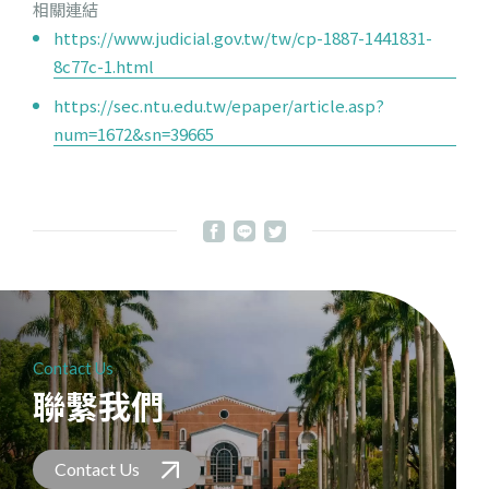
相關連結
https://www.judicial.gov.tw/tw/cp-1887-1441831-
8c77c-1.html
https://sec.ntu.edu.tw/epaper/article.asp?
num=1672&sn=39665
Contact Us
聯繫我們
Contact Us