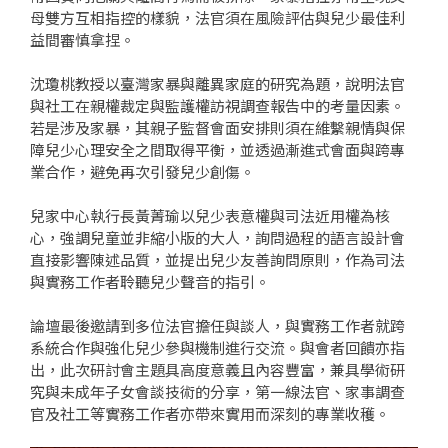
母雙方互相指控的樣貌，法官須在風險評估與兒少最佳利
益間審慎拿捏。
沈瓊桃教授以臺灣家暴與離異家庭的研究為題，說明法官
與社工在親權裁定與監護權訪視調查報告中的考量因素。
若是涉及家暴，其親子監督會面安排則須在維繫親情與保
障兒少心理安全之間取得平衡，並透過漸進式會面與跨專
業合作，避免再次引發兒少創傷。
兒家中心執行長黃菁瑜以兒少表意權與司法近用權為核
心，強調兒童並非縮小版的大人，詢問過程的語言設計會
直接影響陳述品質，並提出兒少友善詢問原則，作為司法
與實務工作者聆聽兒少聲音的指引。
論壇最後邀請到多位法官擔任與談人，與實務工作者就跨
系統合作與強化兒少參與機制進行交流。與會者回饋亦指
出，此次研討會主題具高度意義且內容豐富，兼具學術研
究與未成年子女會談技術的分享，第一線法官、家事調查
官及社工等實務工作者亦帶來實用而深刻的專業收穫。