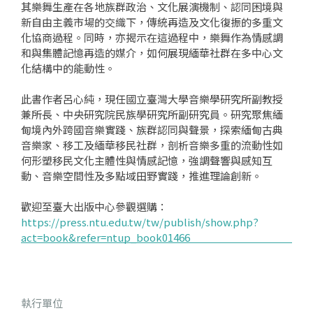
其樂舞生產在各地族群政治、文化展演機制、認同困境與
新自由主義市場的交織下，傳統再造及文化復振的多重文
化協商過程。同時，亦揭示在這過程中，樂舞作為情感調
和與集體記憶再造的媒介，如何展現緬華社群在多中心文
化結構中的能動性。
此書作者呂心純，現任國立臺灣大學音樂學研究所副教授
兼所長、中央研究院民族學研究所副研究員。研究聚焦緬
甸境內外跨國音樂實踐、族群認同與聲景，探索緬甸古典
音樂家、移工及緬華移民社群，剖析音樂多重的流動性如
何形塑移民文化主體性與情感記憶，強調聲響與感知互
動、音樂空間性及多點域田野實踐，推進理論創新。
歡迎至臺大出版中心參觀選購：
https://press.ntu.edu.tw/tw/publish/show.php?
act=book&refer=ntup_book01466
執行單位