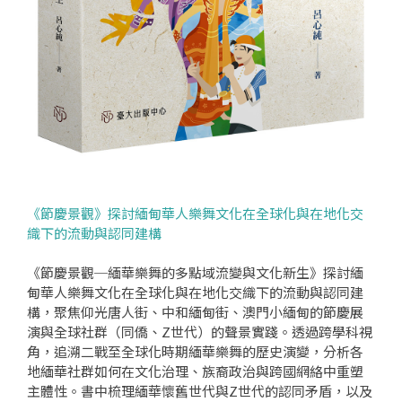
《節慶景觀》探討緬甸華人樂舞文化在全球化與在地化交
織下的流動與認同建構
《節慶景觀─緬華樂舞的多點域流變與文化新生》探討緬
甸華人樂舞文化在全球化與在地化交織下的流動與認同建
構，聚焦仰光唐人街、中和緬甸街、澳門小緬甸的節慶展
演與全球社群（同僑、Z世代）的聲景實踐。透過跨學科視
角，追溯二戰至全球化時期緬華樂舞的歷史演變，分析各
地緬華社群如何在文化治理、族裔政治與跨國網絡中重塑
主體性。書中梳理緬華懷舊世代與Z世代的認同矛盾，以及