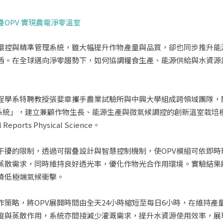
OPV 實現農電淨零溫室
環控與精準管理系統，雖大幅提升作物產量與品質，卻也同步推升能
盾。在全球邁向淨零趨勢下，如何協調糧食生產、能源供給與水資源
程學系特聘教授張婓章攜手農業試驗所與中興大學組成跨領域團隊，
taic, OPV) 系統」，建立兼顧作物生長、能源生產與微氣候調控的創新
orts Physical Science。
干擾的限制，透過可摺疊設計與智慧控制機制，使OPV模組可依即
蒸散需求，同時維持良好透光率，優化作物光合作用環境。實驗結果
降低極端氣候衝擊。
策略，將OPV展開時間由全天24小時縮短至每日6小時，在維持產
度與蒸散作用，系統亦間接減少灌溉需求，提升水資源使用效率，展現