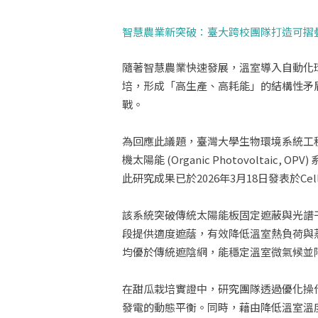
智慧農業新突破：臺大跨校團隊打造可摺疊
隨著智慧農業快速發展，溫室導入自動化
培，形成「高生產、高耗能」的結構性矛
戰。
為回應此議題，臺灣大學生物環境系統工
機太陽能 (Organic Photovol
此研究成果已於2026年3月18日發表於Cell Rep
該系統突破傳統太陽能板固定遮蔽與光譜
段提供適度遮蔭，有效降低溫室熱負荷與
均優於傳統遮陰網，能穩定溫室微氣候並
在甜瓜栽培實證中，研究團隊透過優化操作
發電的動態平衡。同時，藉由降低溫室溫