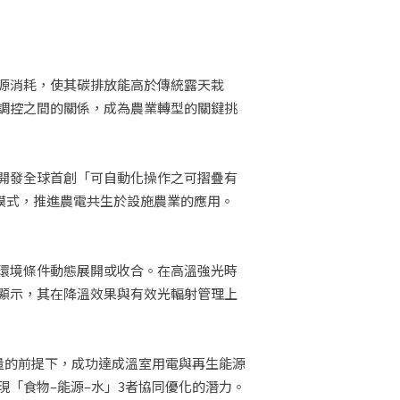
源消耗，使其碳排放能高於傳統露天栽
調控之間的關係，成為農業轉型的關鍵挑
開發全球首創「可自動化操作之可摺疊有
溫室栽培模式，推進農電共生於設施農業的應用。
時環境條件動態展開或收合。在高溫強光時
顯示，其在降溫效果與有效光輻射管理上
量的前提下，成功達成溫室用電與再生能源
「食物–能源–水」3者協同優化的潛力。