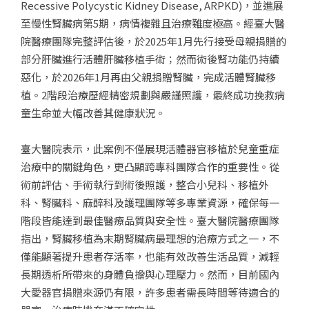
Recessive Polycystic Kidney Disease, ARPKD)，並進展
至慢性腎臟病第5期，病情複雜且治療難度極高。經臺大醫
院醫療團隊完整評估後，於2025年1月先行接受母親捐贈的
部分肝臟進行活體肝臟移植手術；然而術後腎功能仍持續
惡化，於2026年1月再由父親捐贈腎臟，完成活體腎臟移
植。2階段治療歷經精密規劃與嚴謹照護，最終成功挽救病
童生命並大幅改善其健康狀況。
臺大醫院表示，此案例不僅展現活體器官移植於兒童重症
治療中的關鍵角色，更凸顯跨專科團隊合作的重要性。從
術前評估、手術執行到術後照護，整合小兒科、移植外
科、腎臟科、麻醉科及護理團隊等多專業資源，確保每一
階段皆能達到最佳醫療品質與安全性。臺大醫院醫療團隊
指出，腎臟移植為末期腎臟病最理想的治療方式之一，不
僅能顯著提升患者存活率，也能有效改善生活品質，減輕
長期透析所帶來的身體負擔與心理壓力。然而，目前國內
大愛器官捐贈來源仍有限，許多患者需長時間等待適合的