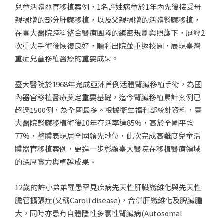
兒童活體器官移植案例，1名許姓病童於1年內先後接受母
親捐贈的部分肝臟移植，以及父親捐贈的活體腎臟移植，
在臺大醫院跨科整合醫療團隊的縝密規劃與照護下，歷經2
次重大手術後恢復良好，順利出院並重返校園，展現臺灣
重症兒童移植醫療的重要成果。
臺大醫院於1968年完成亞洲首例活體腎臟移植手術，為國
內器官移植醫療奠定重要基礎，迄今腎臟移植累計案例已
超過1500例，為全國最多。根據衛生福利部統計資料，臺
大醫院腎臟移植術後10年存活率達85%，高於全國平均
77%，整體表現居全國領先地位，此次完成高難度兒童活
體器官移植案例，更進一步彰顯臺大醫院在移植醫療領域
的深厚實力與卓越成果。
12歲的許小弟弟罹患罕見疾病先天性肝臟纖維化與先天性
膽管擴張症(又稱Caroli disease)，合併肝纖維化及脾臟腫
大，同時亦患有自體隱性多囊性腎臟病(Autosomal