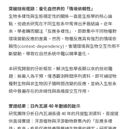
突破技術瓶頸：量化自然界的「情境依賴性」
生物多樣性與生態穩定性的關係一直是生態學的核心論
點，但過去研究在不同生態系中常得出矛盾結論。近年
來，學者轉而關注「反應多樣性」，即群集中不同物種對
環境變動反應的差異。然而，物種反應具有強烈的情境依
賴性(context-dependency)，會隨環境與生物交互作用不
斷變動，導致在自然系統中難以精準量化。
本研究開發的分析框架，解決生態學長期以來的技術難
題：無需人為干預，僅憑觀測時間序列資料，即可捕捉物
種對生物與非生物因子隨時間改變的反應，並納入生態系
統中普遍存在的非線性與高維度交互作用。
實證結果：日內瓦湖 40 年數據的啟示
研究團隊分析日內瓦湖長達 40 年的月度監測資料，首度提
供直接實證：浮游植物與浮游動物群集內的「反應多樣
性」愈高，愈能促進營養階層總生物量的穩定。研究更進