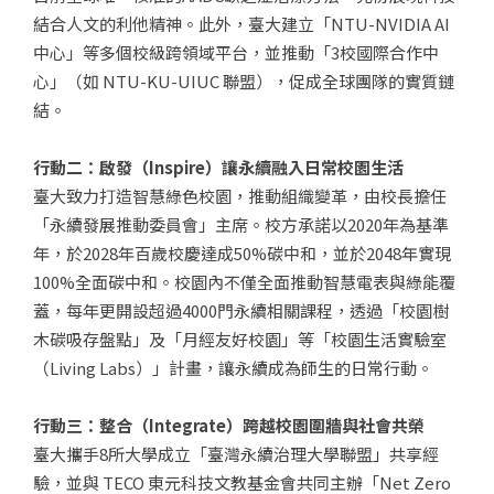
結合人文的利他精神。此外，臺大建立「NTU-NVIDIA AI
中心」等多個校級跨領域平台，並推動「3校國際合作中
心」（如 NTU-KU-UIUC 聯盟），促成全球團隊的實質鏈
結。
行動二：啟發（Inspire）讓永續融入日常校園生活
臺大致力打造智慧綠色校園，推動組織變革，由校長擔任
「永續發展推動委員會」主席。校方承諾以2020年為基準
年，於2028年百歲校慶達成50%碳中和，並於2048年實現
100%全面碳中和。校園內不僅全面推動智慧電表與綠能覆
蓋，每年更開設超過4000門永續相關課程，透過「校園樹
木碳吸存盤點」及「月經友好校園」等「校園生活實驗室
（Living Labs）」計畫，讓永續成為師生的日常行動。
行動三：整合（Integrate）跨越校園圍牆與社會共榮
臺大攜手8所大學成立「臺灣永續治理大學聯盟」共享經
驗，並與 TECO 東元科技文教基金會共同主辦「Net Zero