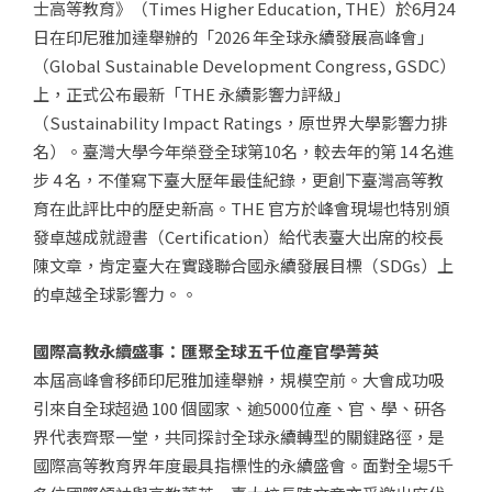
士高等教育》（Times Higher Education, THE）於6月24
日在印尼雅加達舉辦的「2026 年全球永續發展高峰會」
（Global Sustainable Development Congress, GSDC）
上，正式公布最新「THE 永續影響力評級」
（Sustainability Impact Ratings，原世界大學影響力排
名）。臺灣大學今年榮登全球第10名，較去年的第 14 名進
步 4 名，不僅寫下臺大歷年最佳紀錄，更創下臺灣高等教
育在此評比中的歷史新高。THE 官方於峰會現場也特別頒
發卓越成就證書（Certification）給代表臺大出席的校長
陳文章，肯定臺大在實踐聯合國永續發展目標（SDGs）上
的卓越全球影響力。。
國際高教永續盛事：匯聚全球五千位產官學菁英
本屆高峰會移師印尼雅加達舉辦，規模空前。大會成功吸
引來自全球超過 100 個國家、逾5000位產、官、學、研各
界代表齊聚一堂，共同探討全球永續轉型的關鍵路徑，是
國際高等教育界年度最具指標性的永續盛會。面對全場5千