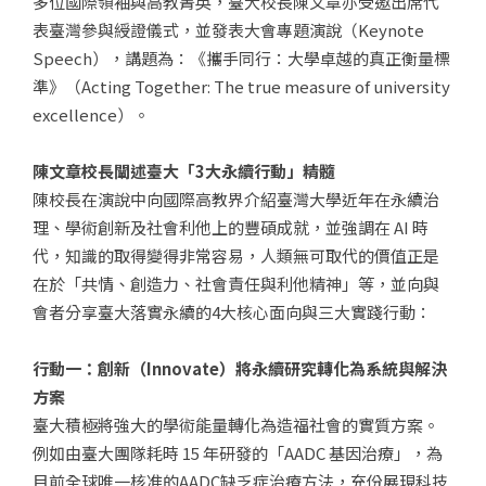
多位國際領袖與高教菁英，臺大校長陳文章亦受邀出席代
表臺灣參與綬證儀式，並發表大會專題演說（Keynote
Speech），講題為：《攜手同行：大學卓越的真正衡量標
準》（Acting Together: The true measure of university
excellence）。
陳文章校長闡述臺大「3大永續行動」精髓
陳校長在演說中向國際高教界介紹臺灣大學近年在永續治
理、學術創新及社會利他上的豐碩成就，並強調在 AI 時
代，知識的取得變得非常容易，人類無可取代的價值正是
在於「共情、創造力、社會責任與利他精神」等，並向與
會者分享臺大落實永續的4大核心面向與三大實踐行動：
行動一：創新（Innovate）將永續研究轉化為系統與解決
方案
臺大積極將強大的學術能量轉化為造福社會的實質方案。
例如由臺大團隊耗時 15 年研發的「AADC 基因治療」，為
目前全球唯一核准的AADC缺乏症治療方法，充份展現科技