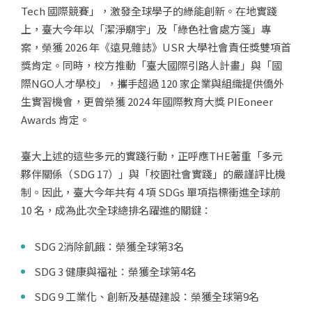
Tech 國際競賽」，激發全球學子的綠能創新。在地實踐
上，臺大今年以「潔淨廟宇」及「綠色社會處方箋」專
案，榮獲 2026 年《遠見雜誌》USR 大學社會責任獎雙項首
獎肯定。同時，校方推動「臺大國際引路人計畫」與「國
際NGO人才學校」，攜手超過 120 家企業與組織提供僑外
生實習機會，更曾榮獲 2024 年國際教育大獎 PIEoneer
Awards 肯定。
臺大上述的這些多元的實踐行動，正呼應THE著重「多元
夥伴關係（SDG 17）」與「校園社會實踐」的嚴謹評比機
制。因此，臺大今年共有 4 項 SDGs 單項指標衝進全球前
10 名，成為此次全球總排名躍進的關鍵：
SDG 2消除飢餓：榮獲全球第3名
SDG 3 健康與福祉：榮獲全球第4名
SDG 9 工業化、創新及基礎建設：榮獲全球第9名