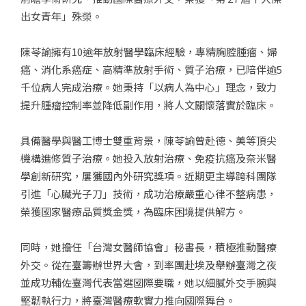
出女青年」殊榮。
陳苓諭擁有10逾年放射醫學臨床經驗，專精胸腔腫瘤、婦
癌、消化系癌症、高精準放射手術、質子治療，已陪伴逾5
千位病人完成治療。她秉持「以病人為中心」理念，致力
提升腫瘤控制率並降低副作用，將人文關懷落實於臨床。
具備醫學與醫工博士雙重背景，陳苓諭曾赴德、美等頂尖
機構進修質子治療。她投入放射治療、免疫抗癌及奈米醫
學創新研究，屢獲國內外研究獎項。近期更主導跨科團隊
引進「心臟光子刀」技術，成功治療嚴重心律不整病患，
榮獲國家醫療品質獎金獎，為臨床困境提供解方。
同時，她擔任「台灣女醫師協會」秘書長，積極推動醫療
外交。從在臺籌辦世界大會，到率團赴埃及舉辦臺灣之夜
並成功輔佐臺灣代表當選國際要職，她以細膩外交手腕與
堅韌執行力，將臺灣醫療軟實力推向國際舞台。