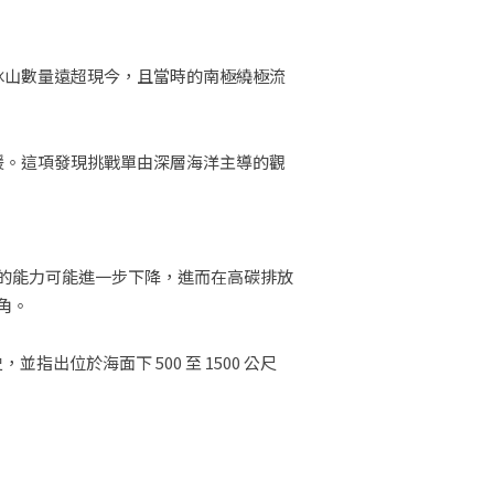
冰山數量遠超現今，且當時的南極繞極流
。
暖。這項發現挑戰單由深層海洋主導的觀
的能力可能進一步下降，進而在高碳排放
角。
指出位於海面下 500 至 1500 公尺