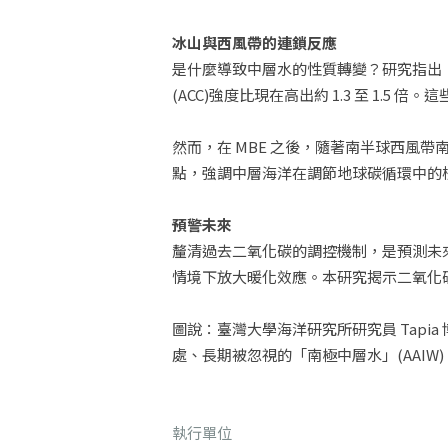
冰山與西風帶的連鎖反應
是什麼導致中層水的性質轉變？研究指出，
(ACC)強度比現在高出約 1.3 至 1.5
然而，在 MBE 之後，隨著南半球西風
點，強調中層海洋在調節地球碳循環中的
預警未來
釐清過去二氧化碳的調控機制，是預測未
情境下放大暖化效應。本研究揭示二氧化
圖說：臺灣大學海洋研究所研究員 Tapia 
處、長期被忽視的「南極中層水」(AAI
執行單位