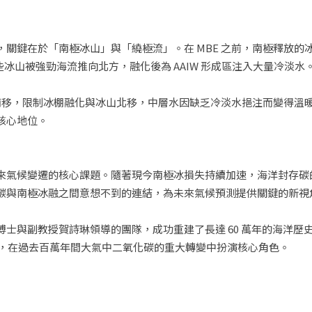
關鍵在於「南極冰山」與「繞極流」。在 MBE 之前，南極釋放的
 倍。這些冰山被強勁海流推向北方，融化後為 AAIW 形成區注入大量冷淡水
帶南移，限制冰棚融化與冰山北移，中層水因缺乏冷淡水挹注而變得溫
核心地位。
來氣候變遷的核心課題。隨著現今南極冰損失持續加速，海洋封存碳
碳與南極冰融之間意想不到的連結，為未來氣候預測提供關鍵的新視
博士與副教授賀詩琳領導的團隊，成功重建了長達 60 萬年的海洋歷史，並
W)，在過去百萬年間大氣中二氧化碳的重大轉變中扮演核心角色。