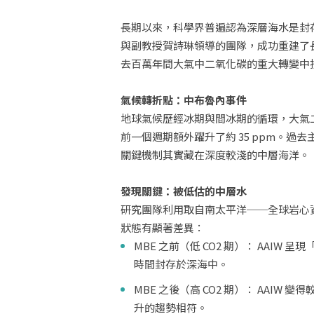
長期以來，科學界普遍認為深層海水是封存
與副教授賀詩琳領導的團隊，成功重建了長達 
去百萬年間大氣中二氧化碳的重大轉變中扮演
氣候轉折點：中布魯內事件
地球氣候歷經冰期與間冰期的循環，大氣二氧
前一個週期額外躍升了約 35 ppm。
關鍵機制其實藏在深度較淺的中層海洋。
發現關鍵：被低估的中層水
研究團隊利用取自南太平洋──全球岩心資
狀態有顯著差異：
MBE 之前（低 CO2 期）： AA
時間封存於深海中。
MBE 之後（高 CO2 期）： AA
升的趨勢相符。