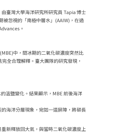
灣大學海洋研究所研究員 Tapia 博士
長期被忽視的「南極中層水」(AAIW)，在過
ances。
(MBE)中，間冰期的二氧化碳濃度突然比
無法完全合理解釋。臺大團隊的研究發現，
的溫鹽變化。結果顯示，MBE 前後海洋
當時強烈的海洋分層現象，宛如一道屏障，將碳長
更容易重新釋放回大氣，與當時二氧化碳濃度上