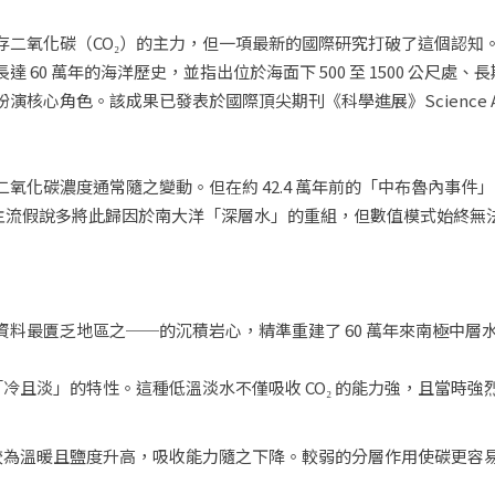
二氧化碳（CO₂）的主力，但一項最新的國際研究打破了這個認知。由臺
60 萬年的海洋歷史，並指出位於海面下 500 至 1500 公尺處、
核心角色。該成果已發表於國際頂尖期刊《科學進展》Science Adv
化碳濃度通常隨之變動。但在約 42.4 萬年前的「中布魯內事件」
過去主流假說多將此歸因於南大洋「深層水」的重組，但數值模式始終
料最匱乏地區之──的沉積岩心，精準重建了 60 萬年來南極中層水
IW 呈現「冷且淡」的特性。這種低溫淡水不僅吸收 CO₂ 的能力強，且
IW 變得較為溫暖且鹽度升高，吸收能力隨之下降。較弱的分層作用使碳