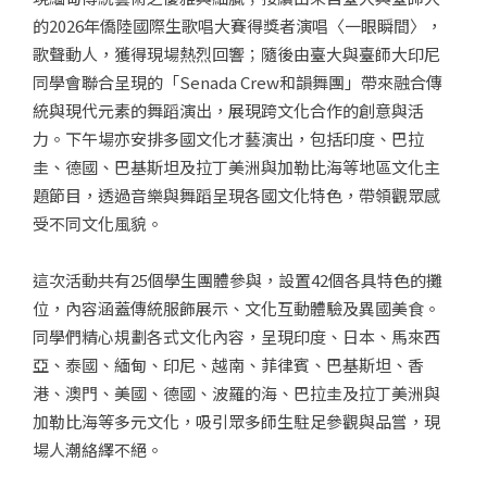
的2026年僑陸國際生歌唱大賽得獎者演唱〈一眼瞬間〉，
歌聲動人，獲得現場熱烈回響；隨後由臺大與臺師大印尼
同學會聯合呈現的「Senada Crew和韻舞團」帶來融合傳
統與現代元素的舞蹈演出，展現跨文化合作的創意與活
力。下午場亦安排多國文化才藝演出，包括印度、巴拉
圭、德國、巴基斯坦及拉丁美洲與加勒比海等地區文化主
題節目，透過音樂與舞蹈呈現各國文化特色，帶領觀眾感
受不同文化風貌。
這次活動共有25個學生團體參與，設置42個各具特色的攤
位，內容涵蓋傳統服飾展示、文化互動體驗及異國美食。
同學們精心規劃各式文化內容，呈現印度、日本、馬來西
亞、泰國、緬甸、印尼、越南、菲律賓、巴基斯坦、香
港、澳門、美國、德國、波羅的海、巴拉圭及拉丁美洲與
加勒比海等多元文化，吸引眾多師生駐足參觀與品嘗，現
場人潮絡繹不絕。