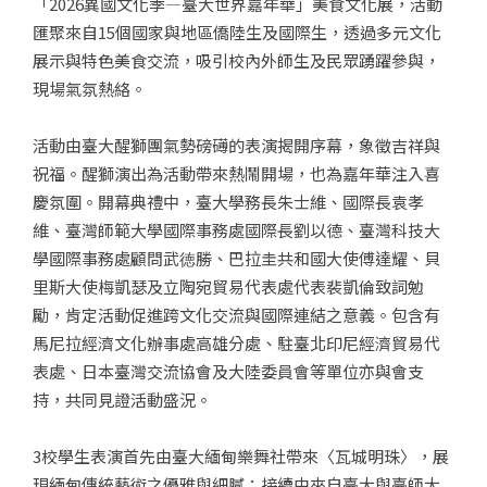
「2026異國文化季—臺大世界嘉年華」美食文化展，活動
匯聚來自15個國家與地區僑陸生及國際生，透過多元文化
展示與特色美食交流，吸引校內外師生及民眾踴躍參與，
現場氣氛熱絡。
活動由臺大醒獅團氣勢磅礡的表演揭開序幕，象徵吉祥與
祝福。醒獅演出為活動帶來熱鬧開場，也為嘉年華注入喜
慶氛圍。開幕典禮中，臺大學務長朱士維、國際長袁孝
維、臺灣師範大學國際事務處國際長劉以德、臺灣科技大
學國際事務處顧問武徳勝、巴拉圭共和國大使傅達耀、貝
里斯大使梅凱瑟及立陶宛貿易代表處代表裴凱倫致詞勉
勵，肯定活動促進跨文化交流與國際連結之意義。包含有
馬尼拉經濟文化辦事處高雄分處、駐臺北印尼經濟貿易代
表處、日本臺灣交流協會及大陸委員會等單位亦與會支
持，共同見證活動盛況。
3校學生表演首先由臺大緬甸樂舞社帶來〈瓦城明珠〉，展
現緬甸傳統藝術之優雅與細膩；接續由來自臺大與臺師大