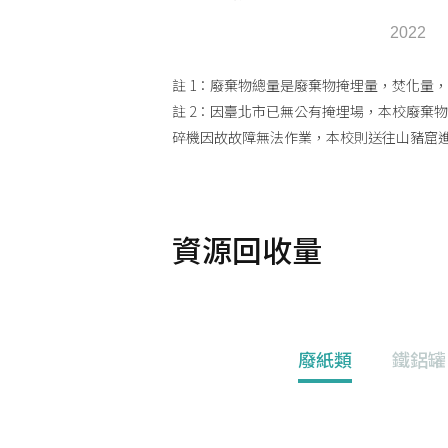
2022
註 1：廢棄物總量是廢棄物掩埋量，焚化量
註 2：因臺北市已無公有掩埋場，本校廢棄
碎機因故故障無法作業，本校則送往山豬窟
資源回收量
廢紙類
鐵鋁罐