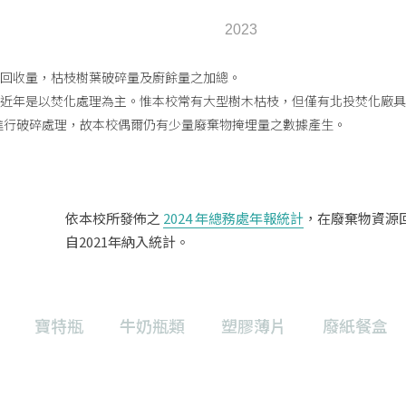
2023
，回收量，枯枝樹葉破碎量及廚餘量之加總。
物近年是以焚化處理為主。惟本校常有大型樹木枯枝，但僅有北投焚化廠
進行破碎處理，故本校偶爾仍有少量廢棄物掩埋量之數據產生。
依本校所發佈之
2024 年總務處年報統計
，在廢棄物資源回
自2021年納入統計。
寶特瓶
牛奶瓶類
塑膠薄片
廢紙餐盒