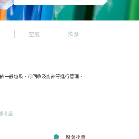
物
空氣
飲食
景觀與生物
依一般垃圾、可回收及廚餘等進行管理，
回收量
廢棄物量