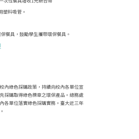
或一次性餐具增收1元新台幣
使用塑料吸管。
環保餐具，鼓勵學生攜帶環保餐具。
則
校內綠色採購政策，持續向校內各單位宣
先採購取得綠色標章之環保產品。總務處
內各單位落實綠色採購實務。臺大近三年
。