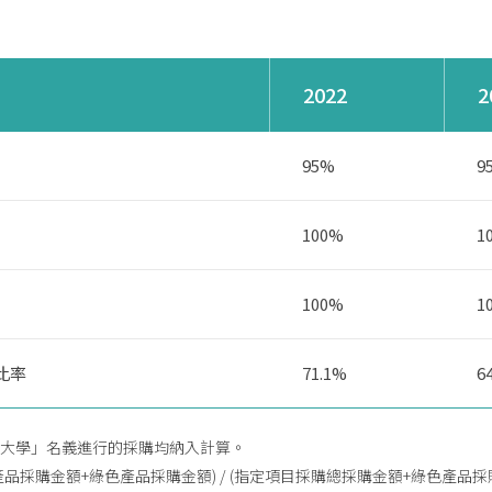
2022
2
95%
9
100%
1
100%
1
比率
71.1%
6
灣大學」名義進行的採購均納入計算。
品採購金額+綠色產品採購金額) / (指定項目採購總採購金額+綠色產品採