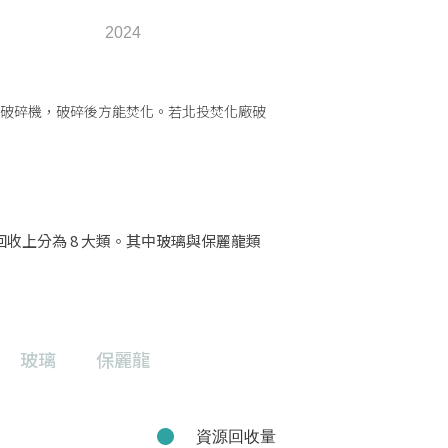
2024
具破碎機，破碎後方能焚化。若北投焚化廠破
收上分為 8 大類。其中玻璃與保麗龍類
玻璃
保麗龍
資源回收量