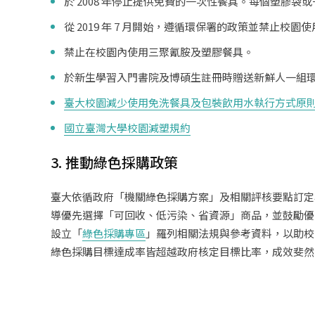
於 2008 年停止提供免費的一次性餐具。每個塑膠袋
從 2019 年 7 月開始，遵循環保署的政策並禁止校園
禁止在校園內使用三聚氰胺及塑膠餐具。
於新生學習入門書院及博碩生註冊時贈送新鮮人一組
臺大校園減少使用免洗餐具及包裝飲用水執行方式原
國立臺灣大學校園減塑規約
3. 推動綠色採購政策
臺大依循政府「機關綠色採購方案」及相關評核要點訂定
導優先選擇「可回收、低污染、省資源」商品，並鼓勵優
設立「
綠色採購專區
」羅列相關法規與參考資料，以助校
綠色採購目標達成率皆超越政府核定目標比率，成效斐然