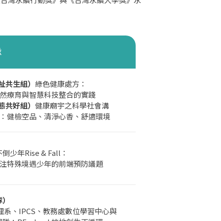
隊
福祉共生組）
綠色健康處方：
育與智慧科技整合的實踐
生態共好組）
健康廟宇之科學社會溝
檢空品、清淨心香、舒適環境
倒少年Rise & Fall：
殊境遇少年的前端預防議題
隊）
理系、IPCS、教務處數位學習中心與