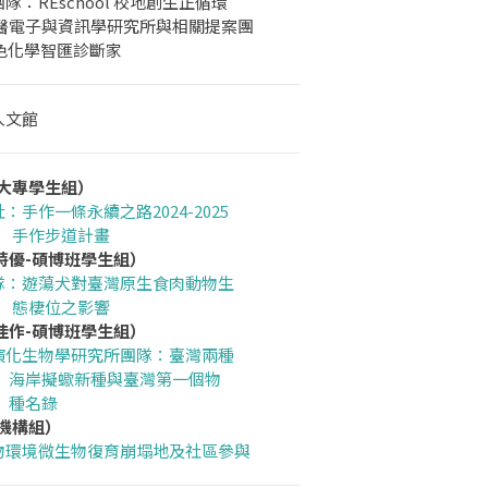
隊：REschool 校地創生正循環
生醫電子與資訊學研究所與相關提案團
綠色化學智匯診斷家
人文館
-大專學生組）
：手作一條永續之路2024-2025
步道計畫
特優-碩博班學生組）
隊：遊蕩犬對臺灣原生食肉動物生
位之影響
佳作-碩博班學生組）
演化生物學研究所團隊：臺灣兩種
蠍新種與臺灣第一個物
名錄
-機構組）
物環境微生物復育崩塌地及社區參與