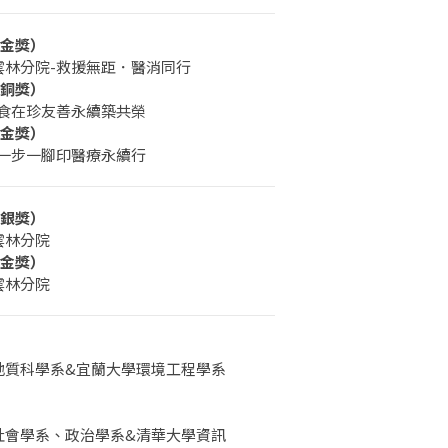
3 金獎）
雲林分院-救援無距．醫消同行
2 銅獎）
-食在珍友善永續築共榮
7 金獎）
-一步一腳印醫療永續行
3 銀獎）
雲林分院
8 金獎）
雲林分院
地質科學系&宜蘭大學環境工程學系
社會學系、政治學系&清華大學資訊