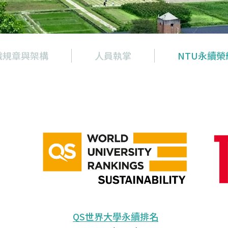
織規章與架構
人員執掌
NTU永續榮
QS世界大學永續排名