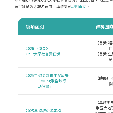
續單項績效之報名費用，詳請請見
說明頁面
。
獎項類別
得獎團
（首獎-
2026 《遠見》
自然療
USR大學社會責任獎
（首獎-
通：健
2025年 教育部青年發展署
（績優）
不
「Young飛全球行
關注特
動計畫」
（卓越團
● 臺大地
2025年 總統盃黑客松