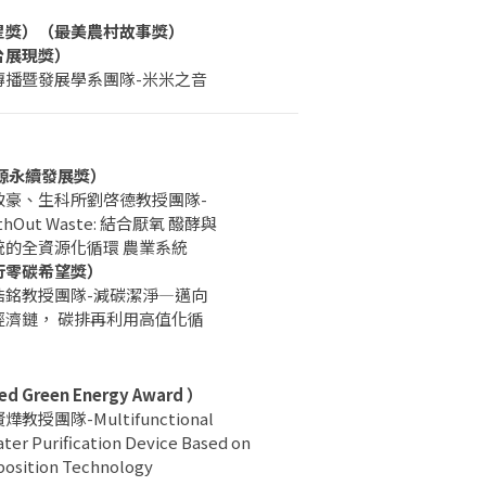
星獎）（最美農村故事獎）
台展現獎）
傳播暨發展學系團隊-米米之音
勇源永續發展獎）
致豪、生科所劉啓德教授團隊-
ithOut Waste: 結合厭氧 醱酵與
統的全資源化循環 農業系統
行零碳希望獎）
浩銘教授團隊-減碳潔淨—邁向
經濟鏈， 碳排再利用高值化循
d Green Energy Award ）
教授團隊-Multifunctional
ter Purification Device Based on
position Technology