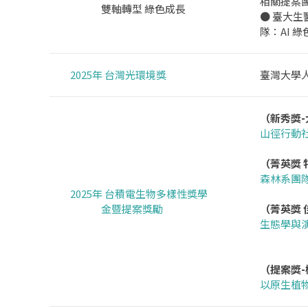
相關提案團
雙軸轉型 綠色成長
● 臺大
隊：AI 
2025年 台灣光環境獎
臺灣大學
（新秀獎
山徑行動社
手作
（菁英獎 
森林系團
2025年 台積電生物多樣性獎學
態棲
金暨提案獎勵
（菁英獎 
生態學與
海岸擬
種
（提案獎
以原生植