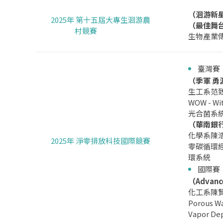
（洄游新
2025年 第十五屆大專生洄游農
（最佳舞
村競賽
生物產業
臺灣賽
（季軍 
生工系范
WOW - W
光合菌系
（華南銀
化學系陳
2025年 淨零排放科技國際競賽
零碳循環
環系統
國際賽
（Advance
化工系陳賢燁
Porous Wa
Vapor De