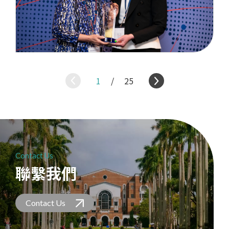
1
/
25
Contact Us
聯繫我們
Contact Us