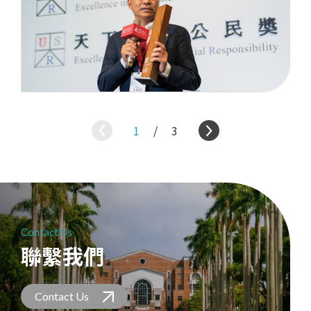
1
/
3
Contact Us
聯繫我們
Contact Us