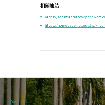
相關連結
https://sec.ntu.edu.tw/epaper/art
https://homepage.ntu.edu.tw/~ntu
Contact Us