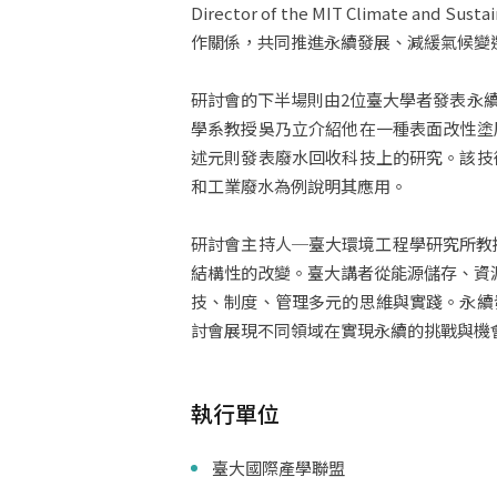
Director of the MIT Climate a
作關係，共同推進永續發展、減緩氣候變
研討會的下半場則由2位臺大學者發表永
學系教授吳乃立介紹他在一種表面改性塗
述元則發表廢水回收科技上的研究。該技
和工業廢水為例說明其應用。
研討會主持人─臺大環境工程學研究所教
結構性的改變。臺大講者從能源儲存、資源
技、制度、管理多元的思維與實踐。永續
討會展現不同領域在實現永續的挑戰與機
執行單位
臺大國際產學聯盟