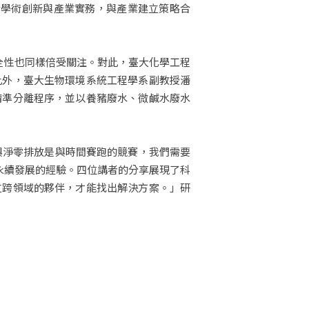
著分享 MIT 如何結合學術創新與產業實務，與產業建立策略合
全性也同樣倍受關注。對此，臺大化學工程
此外，臺大生物環境系統工程學系副教授潘
精準分離程序，並以養豬廢水、微鹹水廢水
與淨零排放是與時間賽跑的競賽，我們需要
到永續發展的經驗。四位講者的分享展現了科
立跨領域的夥伴，才能找出解決方案。」研