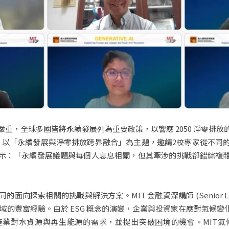
重，全球多國皆將永續發展列為重要政策，以響應 2050 淨零排
會，以「永續發展與淨零排放跨界融合」為主題，邀請2校專家從不
示：「永續發展議題與每個人息息相關，但其牽涉的挑戰卻錯綜複
關的挑戰與解決方案。MIT 金融資深講師 (Senior Lecturer in
此領域的豐富經驗。由於 ESG 概念的演變，企業與投資家在應對氣候
業對水資源與再生能源的需求，並提出突破困境的機會。MIT氣候與永