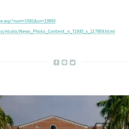
icle.asp?num=1581&sn=23893
ilo/ntuilo/News_Photo_Content_n_71935_s_217959.html