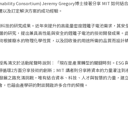
nd Sustainability Consortium) Jeremy Gregory博士接
遷以及訂定解決方案的成功經驗。
續科技的研究成果。近年來提升的高能量密度鋰離子電池需求，其安
層的研究，提出兼具高性能與安全的鋰離子電池的技術開發成果。
術根據廢水的物理化學性質，以及回收後的用途所需的品質而設計
授馬鴻文於活動尾聲時說到：「現在是產業轉型的關鍵時刻。ESG 
循環2方面分享技術的創新；MIT 講者則分享將資本的力量灌注
發展之路充滿挑戰，唯有結合資本、科技、人才與智慧的力量，建
會，也藉由產學研的對談開啟許多合作的契機。