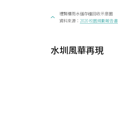
禮賢樓雨水儲存樔回收示意圖
資料來源：
2020 校園規劃報告書
水圳風華再現