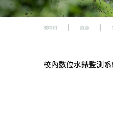
碳中和
能源
碳中和
能源
交通
校內數位水錶監測系
建築
水資源
廢棄物
空氣
飲食
景觀與生物多樣性