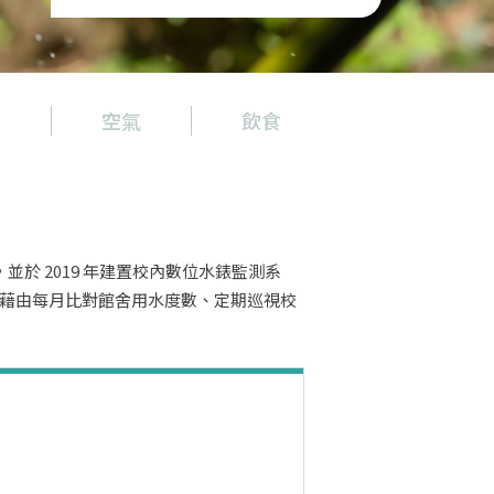
物
空氣
飲食
景觀與生物
並於 2019 年建置校內數位水錶監測系
藉由每月比對館舍用水度數、定期巡視校