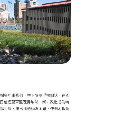
大樹多年未修剪，林下陰暗浮根倒伏，在園
日荒煙蔓草整理得煥然一新，改造成為精
為黏土層，排水滲透極為困難，使樹木根系