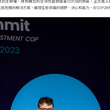
覽會的主辦權，綠色轉型的全球性趨勢隨著COP28的閉幕，正式進
證機制，提出生態危機的解決方案，展現生態保護的視野、決心和能力，在CO