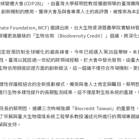
國氣候變遷大會(COP28)」，由臺灣大學蔡明哲教授獲邀領導的臺
aiwan)」創新機制的應用，獲得大會及與會專業人士的高評價，被推崇
imate Foundation, WCF) 邀請出席，台大生物資源暨農學
高層級的「生物信用 （Biodiversity Credit）」倡議，
，制定政策防制全球暖化的最高峰會，今年已經邁入第28屆舉辦。
重要性。臺灣以其超過一世紀的跨領域經驗，於大會中發光發熱，由臺
生物信用額度認證方面的創新做法，這一倡議不僅符合市場機制，更
樣性保護相結合的全新規劃模式，備受與會人士肯定與矚目。蔡明
進行生物多樣性提升的長期監測成果。這不僅是對生態系統的重建，
的蔡明哲，連續三次吶喊強調「Biocredit Taiwan」的重
丁宗蘇與臺大生物環境系統工程學系教授潘述元所進行的兩場專題
解與支持。