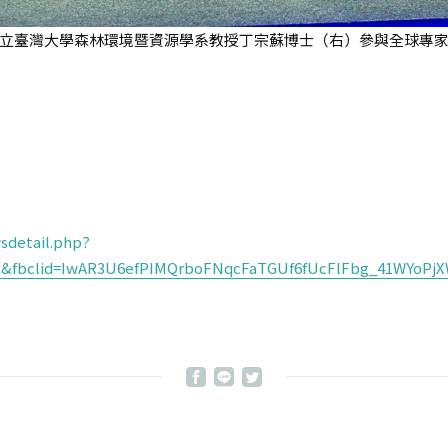
立臺灣大學森林環境暨資源學系教授丁宗蘇博士（右）參與全球專
sdetail.php?
&fbclid=IwAR3U6efPIMQrboFNqcFaTGUf6fUcFlFbg_41WYoPj