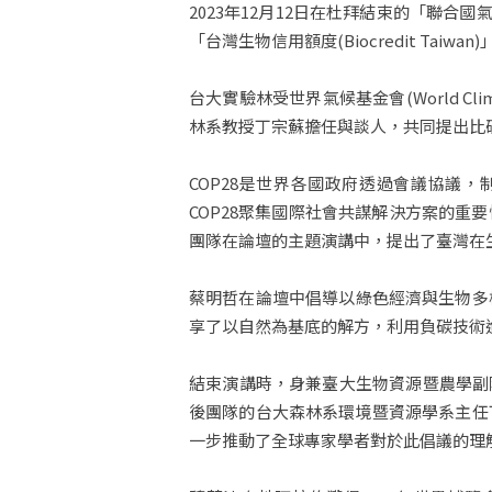
2023年12月12日在杜拜結束的「聯合
「台灣生物信用額度(Biocredit T
台大實驗林受世界氣候基金會(World Cl
林系教授丁宗蘇擔任與談人，共同提出比碳權更
COP28是世界各國政府透過會議協議
COP28聚集國際社會共謀解決方案的
團隊在論壇的主題演講中，提出了臺灣在
蔡明哲在論壇中倡導以綠色經濟與生物多
享了以自然為基底的解方，利用負碳技術
結束演講時，身兼臺大生物資源暨農學副院長
後團隊的台大森林系環境暨資源學系主任
一步推動了全球專家學者對於此倡議的理