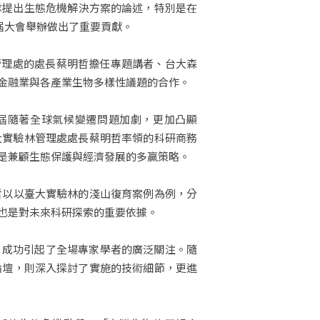
灣團隊提出生態危機解決方案的論述，特別是在
為本屆大會舉辦做出了重要貢獻。
院實驗林管理處的處長蔡明哲擔任專題講者、台大森
將深化金融業與各產業生物多樣性議題的合作。
本屆隨著全球氣候變遷問題加劇，更加凸顯
大實驗林管理處處長蔡明哲率領的科研商務
是兼顧生態保護與經濟發展的多贏策略。
哲以以臺大實驗林的淺山復育案例為例，分
也是對未來科研探索的重要依據。
要性，成功引起了全場專家學者的廣泛關注。隨
論壇，則深入探討了實施的技術細節，更進