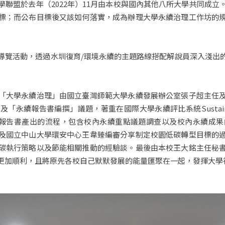
聯盟於去年（2022年）11月由本校與國內其他八所大學共同成
標；而公布目標後又該如何落實，成為辦理大學永續治理工作坊的
導覽活動，透過水圳復育/環境永續的主題路線搭配解說員深入淺出
「大學永續治理」由國立臺灣師範大學永續發展辦公室張子超主任
書編撰」議題，著重在國際大學永續評比系統Sustainability Trac
及大學永續報告書產出的流程，包含校內永續重點議題調查以及校內永續
及國立中山大學環安中心王韋臻編審分享制定校園低碳轉型目標的
碳執行策略以及節能相關推動的經驗談。最後由本校王大銘主任秘
更加順利，且將原先各校自己默默發展的能量匯聚在一起，發揮大學