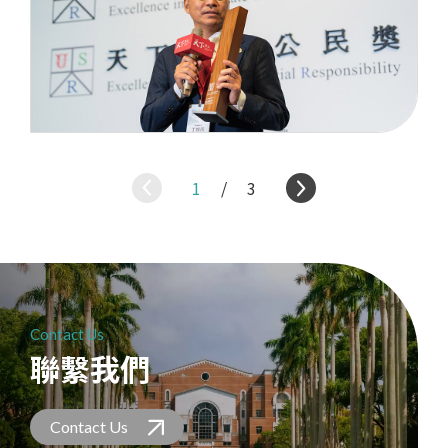
1
/
3
Contact Us
聯繫我們
Contact Us