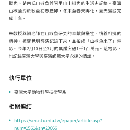
椒魚、楚南氏山椒魚與阿里山山椒魚的生活史記錄。臺灣
山椒魚約於秋至初春產卵，冬末至春天孵化，夏天變態完
成上岸。
朱教授與賴老師在山椒魚研究的奉獻與犧牲，情義相挺的
精神，被麥覺明導演記錄下來，並拍成「山椒魚來了」電
影。今年2月10日至3月的票房突破1千1百萬元。這電影，
也記錄臺灣大學與臺灣師範大學永遠的情誼。
執行單位
臺灣大學動物科學技術學系
相關連結
https://sec.ntu.edu.tw/epaper/article.asp?
num=1561&sn=23666