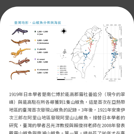
1919年日本學者楚南仁博於能高郡霧社番追分（現今的翠
峰）與能高駐在所各尋獲到1隻山椒魚，這是首次在亞熱帶
地區的臺灣首次發現山椒魚的記錄。3年後，1921年安東伊
次三郎在阿里山地區發現阿里山山椒魚。接替日本學者的
研究，臺灣的學者呂光洋教授與賴俊祥老師在2008年發表
觀霧山椒魚與南湖山椒魚。算一算，總共花了90年才在臺