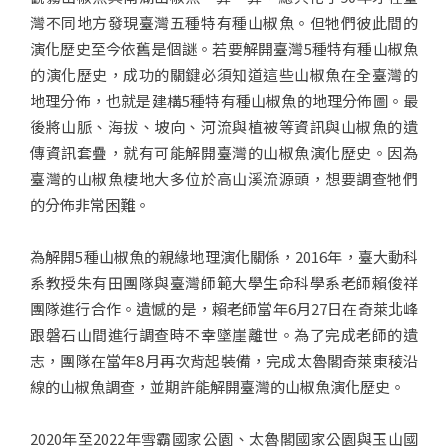
灣不同地方發現臺灣五種特有種山椒魚。但牠們彼此間的
演化歷史至今依舊是個謎。若要解開臺灣5種特有種山椒魚
的演化歷史，成功的關鍵必須知道這些山椒魚在全臺灣的
地理分佈，也就是建構5種特有種山椒魚的地理分佈圖。最
後將山脈、海拔、坡向、河流與植被等資訊與山椒魚的遺
傳資訊套疊，就有可能解開臺灣的山椒魚演化歷史。因為
臺灣的山椒魚棲地大多位於高山溪流源頭，想要調查牠們
的分佈非常困難。
為解開5種山椒魚的親緣地理演化關係，2016年，臺大動科
系教授朱有田團隊與臺灣師範大學生命科學系老師賴俊祥
團隊進行合作。遺憾的是，賴老師當年6月27日在奇萊北峰
跟磐石山間進行調查時不幸墜崖離世。為了完成老師的遺
志，團隊在當年8月再次背起裝備，完成太魯閣奇萊東稜沿
線的山椒魚調查，並期許能解開臺灣的山椒魚演化歷史。
2020年至2022年雪霸國家公園、太魯閣國家公園與玉山國