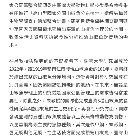
家公園籌整合資源委由臺灣大學動物科學技術學系教授朱
有田進行「高山型國家公園山椒魚分布棲地、遺傳結構與
生物學調查」跨域整合計畫。研究目標希望將調查範圍延
伸至國家公園周遭地區繪出臺灣的山椒魚地理分佈地圖、
收集生活史資料與透過食性分析推論山椒魚對棲地的需
求。
在呂教授與賴老師的基礎資料下，臺灣大學研究團隊於
2022年，距1919年楚南仁博發現山椒魚後的101年，臺灣終
於繪出完整的山椒魚分佈地圖。這份資料對於研究團隊在
別具意義，因為這圖譜是賴老師的遺願。在未來，無論是
山椒魚學理上的研究或是國家公園管理上的需求皆相當重
要性。除此之外，朱教授的團隊也完成臺灣5種山椒魚的食
性研究與4種山椒魚的生活史研究。再食性研究方面，團隊
發現臺灣的五種山椒魚成體皆以土表無脊椎動物為食物，
以昆蟲綱為最主要的獵物種類，其次是軟甲綱、蛛形綱、
唇足綱與倍足綱。在生活使方面完成觀霧山椒魚、臺灣山