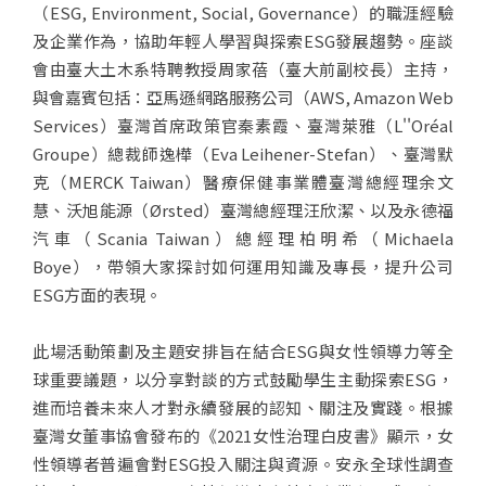
（ESG, Environment, Social, Governance）的職涯經驗
及企業作為，協助年輕人學習與探索ESG發展趨勢。座談
會由臺大土木系特聘教授周家蓓（臺大前副校長）主持，
與會嘉賓包括：亞馬遜網路服務公司（AWS, Amazon Web
Services）臺灣首席政策官秦素霞、臺灣萊雅（L''Oréal
Groupe）總裁師逸樺（Eva Leihener-Stefan）、臺灣默
克（MERCK Taiwan）醫療保健事業體臺灣總經理余文
慧、沃旭能源（Ørsted）臺灣總經理汪欣潔、以及永德福
汽車（Scania Taiwan）總經理柏明希（Michaela
Boye），帶領大家探討如何運用知識及專長，提升公司
ESG方面的表現。
此場活動策劃及主題安排旨在結合ESG與女性領導力等全
球重要議題，以分享對談的方式鼓勵學生主動探索ESG，
進而培養未來人才對永續發展的認知、關注及實踐。根據
臺灣女董事協會發布的《2021女性治理白皮書》顯示，女
性領導者普遍會對ESG投入關注與資源。安永全球性調查