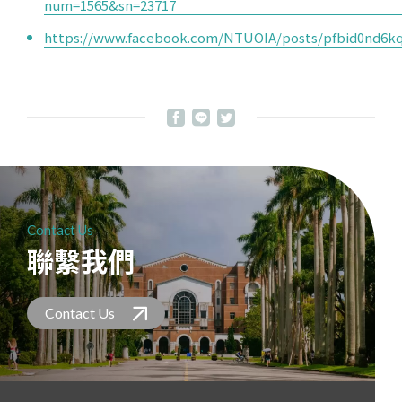
num=1565&sn=23717
https://www.facebook.com/NTUOIA/posts/pfbid0n
Contact Us
聯繫我們
Contact Us