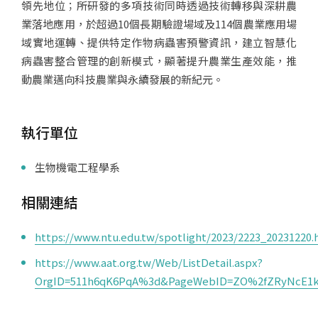
領先地位；所研發的多項技術同時透過技術轉移與深耕農
業落地應用，於超過10個長期驗證場域及114個農業應用場
域實地運轉、提供特定作物病蟲害預警資訊，建立智慧化
病蟲害整合管理的創新模式，顯著提升農業生產效能，推
動農業邁向科技農業與永續發展的新紀元。
執行單位
生物機電工程學系
相關連結
https://www.ntu.edu.tw/spotlight/2023/2223_20231220.
https://www.aat.org.tw/Web/ListDetail.aspx?
OrgID=511h6qK6PqA%3d&PageWebID=ZO%2fZRyNcE1