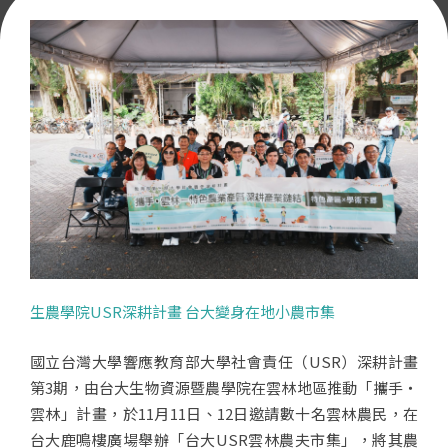
生農學院USR深耕計畫 台大變身在地小農市集
國立台灣大學響應教育部大學社會責任（USR）深耕計畫
第3期，由台大生物資源暨農學院在雲林地區推動「攜手・
雲林」計畫，於11月11日、12日邀請數十名雲林農民，在
台大鹿鳴樓廣場舉辦「台大USR雲林農夫市集」，將其農