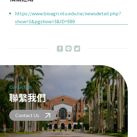
https://www.bioagri.ntu.edu.tw/newsdetail.php?
show=1&pgshow=3&ID=589
Contact Us
聯繫我們
Contact Us