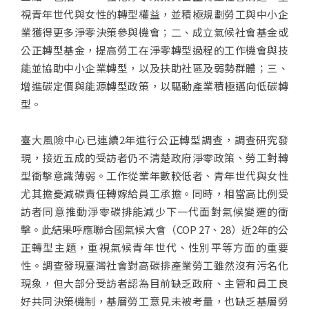
視青年世代與女性的轉型權益，並積極規劃勞工與中小企
業獲得更多淨零決策參與機會；二、成立氣候社會基金或
公正轉型基金，提高勞工在淨零轉型過程的工作機會與技
能並協助中小企業轉型，以及扶助社區及弱勢群體；三、
增進碳定價與能源轉型政策，以驅動產業積極邁向低碳轉
型。
臺大風險中心已連續2年進行公正轉型調查，調查研究發
現，接近五成的受訪者仍不清楚政府淨零政策、勞工對轉
型衝擊意識薄弱。工作從業年數較低者、青年世代與女性
尤其擔憂減碳責任轉嫁給員工承擔。同時，相當高比例受
訪者同意推動淨零碳排能減少下一代面對氣候變遷的衝
擊。此結果呼應聯合國氣候大會（COP 27、28）近2年的公
正轉型主題，重視氣候青年世代、性別平等方面的重要
性。調查發現臺灣社會對高碳排產業勞工雖然沒有污名化
現象，但大部分受訪者認為目前缺乏政府、主管和員工良
好共同決策機制，基層勞工意見未被考量，也缺乏基層勞