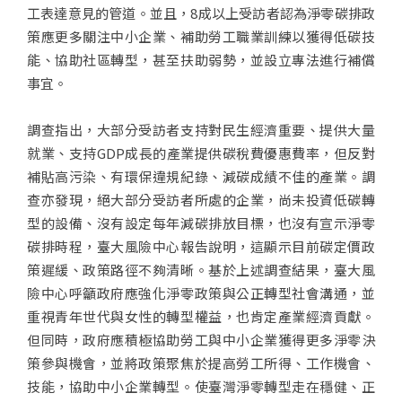
工表達意見的管道。並且，8成以上受訪者認為淨零碳排政
策應更多關注中小企業、補助勞工職業訓練以獲得低碳技
能、協助社區轉型，甚至扶助弱勢，並設立專法進行補償
事宜。
調查指出，大部分受訪者支持對民生經濟重要、提供大量
就業、支持GDP成長的產業提供碳稅費優惠費率，但反對
補貼高污染、有環保違規紀錄、減碳成績不佳的產業。調
查亦發現，絕大部分受訪者所處的企業，尚未投資低碳轉
型的設備、沒有設定每年減碳排放目標，也沒有宣示淨零
碳排時程，臺大風險中心報告說明，這顯示目前碳定價政
策遲緩、政策路徑不夠清晰。基於上述調查結果，臺大風
險中心呼籲政府應強化淨零政策與公正轉型社會溝通，並
重視青年世代與女性的轉型權益，也肯定產業經濟貢獻。
但同時，政府應積極協助勞工與中小企業獲得更多淨零決
策參與機會，並將政策聚焦於提高勞工所得、工作機會、
技能，協助中小企業轉型。使臺灣淨零轉型走在穩健、正