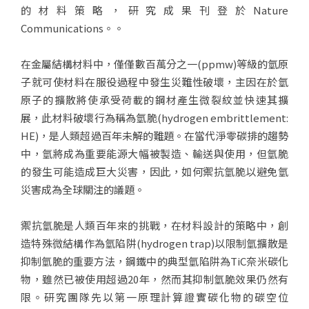
的材料策略，研究成果刊登於Nature
Communications。。
在金屬結構材料中，僅僅數百萬分之一(ppmw)等級的氫原
子就可使材料在服役過程中發生災難性破壞，主因在於氫
原子的擴散將使承受荷載的鋼材產生微裂紋並快速其擴
展，此材料破壞行為稱為氫脆(hydrogen embrittlement:
HE)，是人類超過百年未解的難題。在當代淨零碳排的趨勢
中，氫將成為重要能源大幅被製造、輸送與使用，但氫脆
的發生可能造成巨大災害，因此，如何禦抗氫脆以避免氫
災害成為全球關注的議題。
禦抗氫脆是人類百年來的挑戰，在材料設計的策略中，創
造特殊微結構作為氫陷阱(hydrogen trap)以限制氫擴散是
抑制氫脆的重要方法，鋼鐵中的典型氫陷阱為TiC奈米碳化
物，雖然已被使用超過20年，然而其抑制氫脆效果仍然有
限。研究團隊先以第一原理計算證實碳化物的碳空位