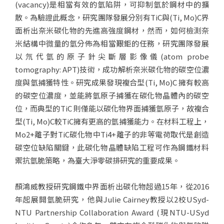
(vacancy)是相當有效的氫陷阱，可抑制氫於鋼材中的擴
散。為驗證此概念，研究團隊發展分別有TiC與(Ti, Mo)C界
面析出奈米碳化物的先進高強度鋼材，然而，如何檢測奈
米結構中微量的氫分佈為相當艱鉅的任務，研究團隊發展
以氘代氫的原子針尖斷層影像儀(atom probe
tomography: APT)技術，成功解析奈米碳化物的碳空位濃
度與氫捕獲特性。研究成果發現複合型(Ti, Mo)C 擁有較高
的碳空位濃度，並能將氫原子捕獲在碳化物晶體內的碳空
位，而典型的TiC 則僅能以碳化物界面捕獲氫原子，故複合
型(Ti, Mo)C較TiC擁有更高的氫捕獲能力。在材料工程上，
Mo2+離子對TiC碳化物中Ti4+離子的非等電荷取代是創造
碳空位缺陷關鍵，此碳化物晶體缺陷工程可作為鋼鐵材料
禦抗氫脆策略，為臺大淨零碳排研究的重要成果。
顏鴻威教授研究鋼鐵中界面析出碳化物超過15年，從2016
年起展開氫脆研究，他與Julie Cairney教授以2校USyd-
NTU Partnership Collaboration Award (現NTU-USyd