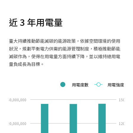
碳中和
近 3 年用電量
能源
交通
臺大持續推動節能減碳的能源政策，依據空間環境的使用
建築
狀況，規劃平衡電力供需的能源管理制度，積極推動節能
減碳作為，使得在用電量方面持續下降，並以維持總用電
水資源
量負成長為目標。
廢棄物
用電度數
用電強度
空氣
飲食
150,000,000
150
景觀與生物多樣性
120,000,000
120