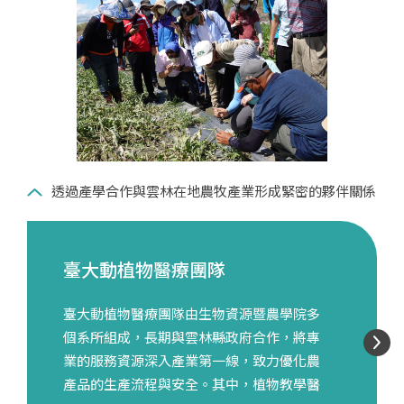
透過產學合作與雲林在地農牧產業形成緊密的夥伴關係
臺大動植物醫療團隊
臺大公衛服務隊
坪林茶園：水源保護與氣候調適
實驗林推動社區林業計畫
原來是織音：地方連結與博物館
天災中心協助貝里斯建構防災能
復育原住民部落小米品系
的實踐案例
織品再製
量
臺大動植物醫療團隊由生物資源暨農學院多
臺大公衛服務隊成立於1965年，最初目的是
為推廣自然生態教育與促進社區合作，臺大
臺大實驗林共榮計畫以復育南投縣信義鄉布
個系所組成，長期與雲林縣政府合作，將專
改善偏鄉地區的醫療資源與資訊匱乏。近年
實驗林透過社區林業計畫，讓林業融入社區
農族小米品系作為主題，與當地族語專家、
臺大地理環境資源學系及氣候變遷與永續發
本校原住民族研究中心與南投賽德克族合作
自2019年起，臺大氣候天氣災害研究中心與
業的服務資源深入產業第一線，致力優化農
來，隨著臺灣醫療資源的普及，服務隊由
發展，並協助地方經營永續環境。2024 年，
耆老及教師們合作，透過訪談瞭解地方品系
展學位學程長期在坪林兩座相鄰但管理方式
展開「原來是織音」計畫，藉由編織技藝教
財團法人國際合作發展基金會、貝里斯永續
產品的生產流程與安全。其中，植物教學醫
「醫療服務隊」轉型為「公共衛生工作服務
實驗林共輔導八個提案單位，其中南投縣東
的使用脈絡及文化意涵。於臺大農場與實驗
不同的茶園進行田間微氣候觀測。2024年的
學和再製博物館藏品，將文物織品呈現於部
發展、氣候變遷暨災害風險管理部共同啟動