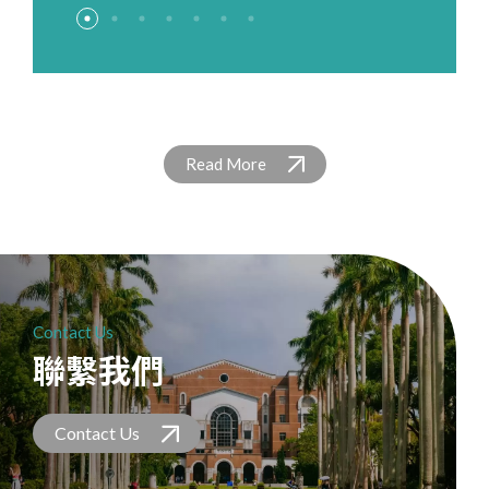
院積極與地方農業單位合作，已於雲林縣20
隊」，強調田野調查與服務並行，既為服務
埔蚋溪環境生態保護協會專注於生態導覽解
林先行復育試種，在繁殖足量種子後，於
研究結果顯示，茶園的經營管理與施作措施
落中，並且透過工作坊的討論與培力，深化
了「貝里斯河流域水災預警能力提升計畫」
個鄉鎮建立植物醫學診斷諮詢服務窗口，提
也是學生重要的學習、實踐途徑。2024年選
說培力、環境教育課程及資源調查能力；卡
2021年12月將28種源自信義鄉的小米品系贈
對田間水文收支、能量分布及微氣候皆產生
了參與者對於織布技藝的認識和理解。同時
（簡稱「貝水計畫」），盼藉由導入我國豐
供預約掛號及現地診療等即時諮詢平台，為
定彰化縣芳苑鄉，期望了解養雞產業對環
里布安社區發展協會則透過森林巡護、環境
予久美國小，將根據小米的生長時序規劃課
顯著影響。
在臺大校園內，持續種植織布原料的苧麻和
富的治水經驗及防災科技，提升貝國的救災
農民提供專業農災診療。
境、對居民生活之影響，亦希望了解當地長
設施維護，降低盜伐、盜獵與環境破壞行
程內容，成為推廣部落文化的基地。
其他民族植物促進跨族群互動，亦邀請部落
量能。
輩退休後的生活型態，並為當地國小學童帶
為，守護部落自然生態。
講師在校園內舉辦織帶機課程，深化大學與
來課堂以外的衛生教育課程。
部落的合作關係。
Read More
Contact Us
聯繫我們
Contact Us