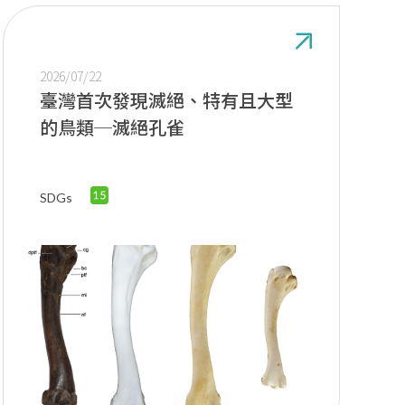
2026/07/22
臺灣首次發現滅絕、特有且大型
的鳥類─滅絕孔雀
SDGs