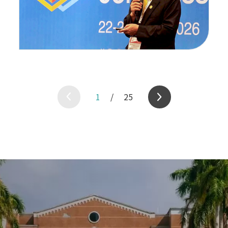
1
/
25