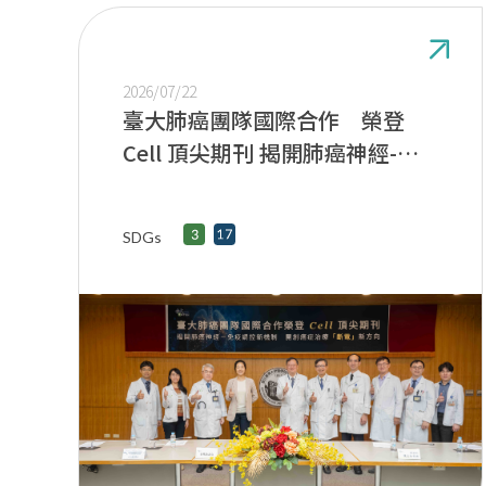
2026/07/22
臺大肺癌團隊國際合作 榮登
Cell 頂尖期刊 揭開肺癌神經-免
疫調控新機制 開創癌症治療「斷
電」新方向
SDGs