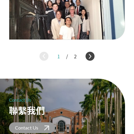
1
/
2
Contact Us
聯繫我們
Contact Us