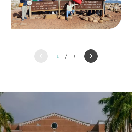
1
/
7