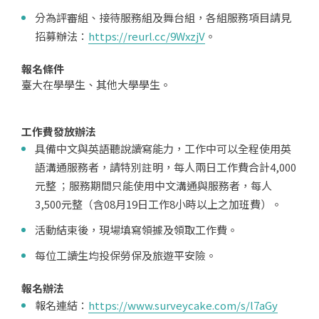
分為評審組、接待服務組及舞台組，各組服務項目請見
招募辦法：
https://reurl.cc/9WxzjV
。
報名條件
臺大在學學生、其他大學學生。
工作費發放辦法
具備中文與英語聽說讀寫能力，工作中可以全程使用英
語溝通服務者，請特別註明，每人兩日工作費合計4,000
元整 ；服務期間只能使用中文溝通與服務者，每人
3,500元整（含08月19日工作8小時以上之加班費）。
活動結束後，現場填寫領據及領取工作費。
每位工讀生均投保勞保及旅遊平安險。
報名辦法
報名連結：
https://www.surveycake.com/s/l7aGy