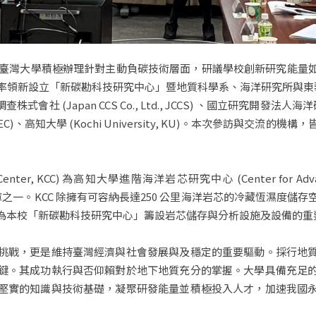
標，臺灣大學積極辦理針對主動負碳技術層面，研議學校創新研究能量
日前率領新設立「新碳勘科技研究中心」暨地質科學系、海洋研究所與東
(Japan CCS Co., Ltd., JCCS) 、國立研究開發法人海洋研究開發機
gy, JAMSTEC)、高知大學 (Kochi University, KU)。本次參
er, KCC) 為高知大學進階海洋岩芯研究中心 (Center for Advanced 
庫之一。KCC 除擁有可容納長達250 公里海洋岩芯的冷藏恆濕度
為本校「新碳勘科技研究中心」籌設岩芯儲存與分析設施及設備的重
挑戰，更是維持臺灣經濟與社會發展與及穩定的重要驅動。採行地
鍵。其成功執行與否仰賴對於地下地質充分的掌握。大學具備充足
堅實的知識與技術基礎，凝聚研發能量並積極投入人才，加速我國