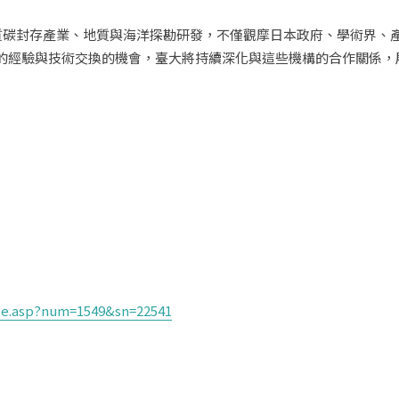
質碳封存產業、地質與海洋探勘研發，不僅觀摩日本政府、學術界、
的經驗與技術交換的機會，臺大將持續深化與這些機構的合作關係，
icle.asp?num=1549&sn=22541