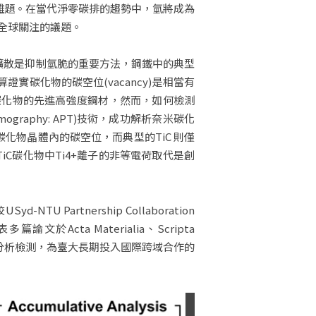
年未解的難題。在當代淨零碳排的趨勢中，氫將成為
全球關注的議題。
制氫擴散是抑制氫脆的重要方法，鋼鐵中的典型
實碳化物的碳空位(vacancy)是相當有
米碳化物的先進高強度鋼材，然而，如何檢測
raphy: APT)技術，成功解析奈米碳化
碳化物晶體內的碳空位，而典型的TiC 則僅
TiC碳化物中Ti4+離子的非等電荷取代是創
 Partnership Collaboration
文於Acta Materialia、Scripta
計、前瞻分析檢測，為臺大長期投入國際跨域合作的