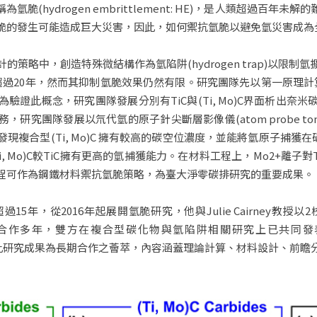
(hydrogen embrittlement: HE)，是人類超過百
脆的發生可能造成巨大災害，因此，如何禦抗氫脆以避免氫災害成為
策略中，創造特殊微結構作為氫陷阱(hydrogen trap)以限
過20年，然而其抑制氫脆效果仍然有限。研究團隊先以第一原理計算證
驗證此概念，研究團隊發展分別有TiC與(Ti, Mo)C界面析出奈
究團隊發展以氘代氫的原子針尖斷層影像儀(atom probe tomog
複合型(Ti, Mo)C 擁有較高的碳空位濃度，並能將氫原子捕獲在
 Mo)C較TiC擁有更高的氫捕獲能力。在材料工程上，Mo2+離子對
程可作為鋼鐵材料禦抗氫脆策略，為臺大淨零碳排研究的重要成果。
016年起展開氫脆研究，他與Julie Cairney教授以2校USyd-NTU
n Grants)合作多年，雙方在複合型碳化物與氫陷阱相關研究上已共同發表多篇論
 Design期刊，此研究成果為長期合作之薈萃，內容涵蓋理論計算、材料設