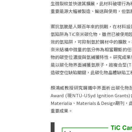
生微裂紋並快速其擴展，此材料破壞行為稱為氫脆
重要能源大幅被製造、輸送與使用，但氫
禦抗氫脆是人類百年來的挑戰，在材料設計的
氫陷阱為TiC奈米碳化物，雖然已被使用超
效的氫陷阱，可抑制氫於鋼材中的擴散。為
奈米結構中微量的氫分佈為相當艱鉅的任務，研
物的碳空位濃度與氫捕獲特性。研究成果發現
能以碳化物界面捕獲氫原子，故複合型(Ti,
造碳空位缺陷關鍵，此碳化物晶體缺陷工
顏鴻威教授研究鋼鐵中界面析出碳化物超過15年，從2
Award (現NTU-USyd Ignitio
Materialia、Materials &
重要成果。