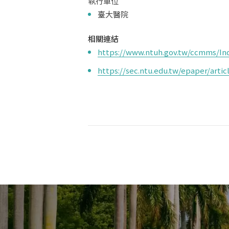
執行單位
臺大醫院
相關連結
https://www.ntuh.gov.tw/ccmms/Ind
https://sec.ntu.edu.tw/epaper/art