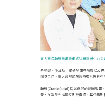
臺大醫院顱顏醫療暨形態科學發展中心揭
唇顎裂、小耳症、顱骨早閉唇顎裂以及先
團隊合作，臺大醫院顱顏醫療暨形態科學發
顱顏(Craniofacial) 問題牽
義，在歐美先進國家則較嚴謹，其任務則