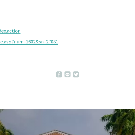
ex.action
icle.asp?num=1602&sn=27081