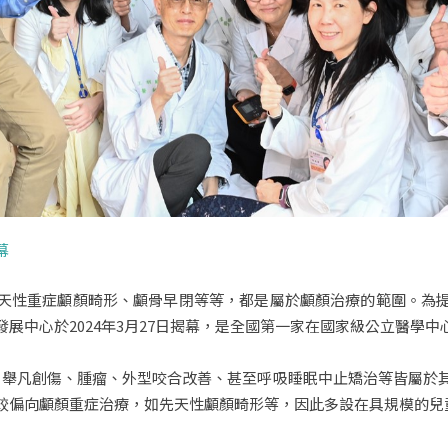
幕
天性重症顱顏畸形、顱骨早閉等等，都是屬於顱顏治療的範圍。為
展中心於2024年3月27日揭幕，是全國第一家在國家級公立醫學中
涉的範圍很廣，舉凡創傷、腫瘤、外型咬合改善、甚至呼吸睡眠中止矯治等皆
較偏向顱顏重症治療，如先天性顱顏畸形等，因此多設在具規模的兒