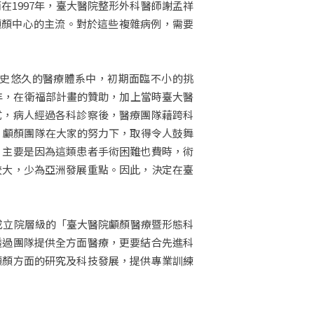
1997年，臺大醫院整形外科醫師謝孟祥
世界顱顏中心的主流。對於這些複雜病例，需要
史悠久的醫療體系中，初期面臨不小的挑
5年，在衛福部計畫的贊助，加上當時臺大醫
式，病人經過各科診察後，醫療團隊藉跨科
，顱顏團隊在大家的努力下，取得令人鼓舞
。主要是因為這類患者手術困難也費時，術
較大，少為亞洲發展重點。因此，決定在臺
准成立院層級的「臺大醫院顱顏醫療暨形態科
透過團隊提供全方面醫療，更要結合先進科
顱顏方面的研究及科技發展，提供專業訓練