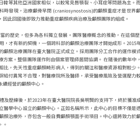
日韓等其他亞洲國家相似，以較常見唇顎裂、小耳症等問題為主。而在
發現，治療顱骨早閉 (craniosynostosis)的顱顏重症才是
，因此回國後即致力推動重症顱顏疾病治療及顱顏團隊的組成。
相當的歷史，但多為各科獨立發展。團隊醫療概念的推動，在這個歷
啟用，才有新的契機，一個跨科部的顱顏治療團隊才開始成形。201
的顱顏治療團隊在臺大醫院正式成立。採用團隊分工合作的運作模
療方案。整個團隊運作則由個案管理師居間協調。 在隨後的數年中
相比，先天性重症顱顏畸形病人，得到的關注和醫療資源相對較少
保給付異常不合理，對醫療院所及醫師，承受醫療風險及營運壓力
永續經營的顱顏中心。
禮及歷練後，於2023年在臺大醫院院長吳明賢的支持下，終於獲
立醫學中心設立的顱顏中心。正如名稱所示，此中心的目標不僅是
顱顏治療外，亦包含一般自費顱顏顎面手術項目。中心還將致力於
。。