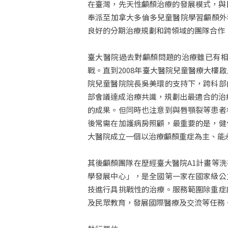
在臺灣，先天性顱顏治療的發展模式，與
奉派至加拿大多倫多兒童醫院學習顱顏外科時
良好的分期治療規劃和跨領域的團隊合作
臺大醫院過去對顱顏問題的治療雖已有
戰。直到2008年臺大醫院兒童醫療大樓
院兒童醫院院長吳美環的支持下，跨科部
部會議達成治療共識，規劃出最適合的治
的成果。但同時也注意到與唇顎裂等患者
後常需在加護病房照顧，最重要的是，健
大醫院成立一個以治療顱顏重症為主、能
其後顱顏團隊在歷經臺大醫院A1計畫等洗
學發展中心」，是全國第一家在國家級公
技進行具挑戰性的治療。服務範圍除重症
及民眾教育，發展國際醫療及交流等任務