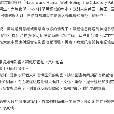
Nature and Human Well-Being: The Olfacto
衛生、大氣化學、森林科學等領域的專家，分別來自美國、英國、
ces，提出如何擴大對「自然氣味和香氣影響人類健康和福祉」的研究。
統，無論是有意識或無意識狀態的情況下，嗅覺信息傳送到神經系
發性有機化合物(VOCs)使嗅覺系統保持忙碌，這些化合物可以在
在大氣中反應與混合後影響嗅覺環境。再者，嗅覺訊息與特定記憶
環境如何影響人類健康福祉，其中包含：
和比例而特徵化。
識別）受到多種個人和環境因素的影響，這些因素共同調節嗅覺感知
中介因素，而主觀經驗包括個人偏好、文化、聯想、過去經驗和多感
活品質與滿意度，到情感反應與調節、認知功能、對行為的影響
影響人類的健康與福祉，作者們呼籲進一步研究人類活動如何改變
的棲息地。