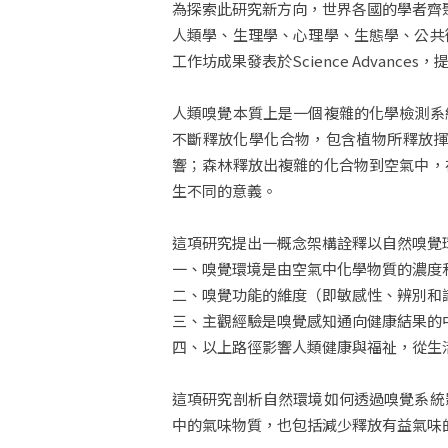
為探索此研究新方向，世界各國的學者齊聚於加州參與「
人類學、生理學、心理學、生態學、公共
工作坊成果發表於Science Advan
人類嗅覺本質上是一個複雜的化學檢測系
不斷釋放化學化合物，包含植物所釋放揮
響；森林釋放出複雜的化合物到空氣中，
生不同的意義。
這項研究提出一概念架構詮釋以自然嗅覺
一、嗅覺環境是由空氣中化學物質的濃度
二、嗅覺功能的維度（即敏感性、辨別和
三、主觀經驗是嗅覺感知通向健康結果的
四、以上路徑影響人類健康與福祉，從生
這項研究剖析自然環境如何透過嗅覺系統
中的氣味物質，也包括減少釋放有益氣味