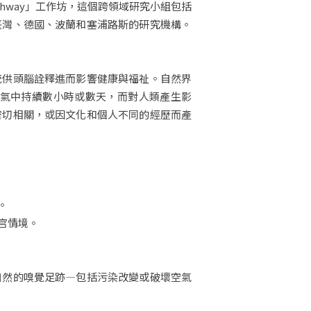
ry Pathway」工作坊，這個跨領域研究小組包括
臺灣、德國、波蘭和塞浦路斯的研究機構。
統供頭腦詮釋進而影響健康與福祉。自然界
空氣中持續數小時或數天，而對人類產生影
密切相關，或因文化和個人不同的經歷而產
。
官情境。
自然的嗅覺足跡—包括污染改變或破壞空氣