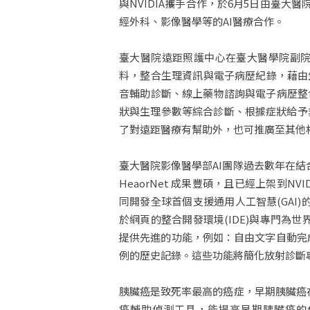
與NVIDIA攜手合作，於6月5日由臺大醫院
經外科、影像醫學等的AI醫療合作。
臺大醫院遠距照護中心在臺大醫學院副院
料，整合生理資訊與電子病歷紀錄，藉由生
音輔助診斷、線上藥物諮詢與電子病歷整
狀與生理參數等綜合診斷、根據症狀給予
了對遠距醫療有幫助外，也可推廣至其他
臺大醫院影像醫學部AI團隊過去數年在結
HeaorNet 成果豐碩，且已經上架到
同開發全球首個支援通用人工智慧(GAI)的RI
於網頁的整合開發環境(IDE)與專門為世
提供先進的功能，例如：自由文字自動完成
例的歷史記錄。這些功能將簡化放射診斷
胰臟癌是致死率最高的癌症，早期胰臟癌
癌輔助偵測工具，能提高早期胰臟癌的偵測