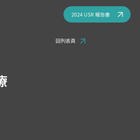
2024 USR 報告書
回列表頁
療