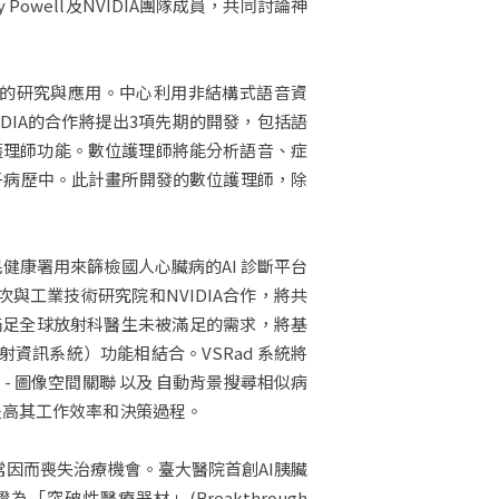
Powell及NVIDIA團隊成員，共同討論神
療的研究與應用。中心利用非結構式語音資
DIA的合作將提出3項先期的開發，包括語
護理師功能。數位護理師將能分析語音、症
子病歷中。此計畫所開發的數位護理師，除
健康署用來篩檢國人心臟病的AI 診斷平台
次與工業技術研究院和NVIDIA合作，將共
新平台旨在滿足全球放射科醫生未被滿足的需求，將基
射資訊系統）功能相結合。VSRad 系統將
 圖像空間關聯 以及 自動背景搜尋相似病
提高其工作效率和決策過程。
因而喪失治療機會。臺大醫院首創AI胰臟
破性醫療器材」(Breakthrough