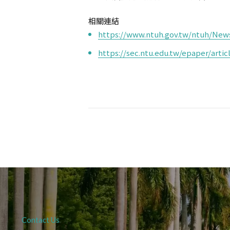
相關連結
https://www.ntuh.gov.tw/ntuh/Ne
https://sec.ntu.edu.tw/epaper/art
Contact Us