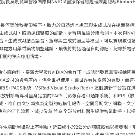
院長吳明賢率醫療團隊與NVIDIA醫療保健總經理兼副總裁Kimberly 
長何奕倫教授帶領下，致力於自然語言處理與生成式AI在遠距醫
成式AI，協助遠距醫療的診斷、處置與風險分級預測。本次與NVI
合。生成式AI結合語音、搜尋與生成式臉型等模型，可以實現數位
非處方用藥或藥物調整建議，最後將對話過程自動總結，紀錄於電
相關的臨床應用情境。
合心臟內科、臺灣大學及NVIDIA的合作下，成功開發且無償捐給國民
NVIDIA公司的資料庫內，供全世界使用，讓世界看見臺灣的貢獻。而這
S+PACS系統 - VSRad(Visual Studio Rad)。這個創
界放射診斷專科量身定製的PACS（影像存檔和通訊系統）和RIS（放
、將自由文字轉換為定製的結構化報告、空間分配文字關聯、文字 -
專科的工作流程、減少倦怠 並為 全球放射科醫生提供智能助手，以
在電腦斷層攝影上不明顯，近四成小於2公分的胰臟癌難以被發現，常
率。此創新除獲衛服部智慧醫材許可證，也榮獲美國FDA認證為「突