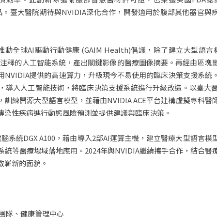
療產品。臺大醫院期待與NVIDIA深化合作，開發適用於腹部其他器官與
推動全球AI驅動行動健康 (GAIM Health)倡議，除了建立大型語
自動注釋的人工智能系統，產出關鍵影像的醫療圖像摘要。再經由區塊
NVIDIA提供的高速算力，升級現今不易使用的臨床決策支援系
，導入人工智能技術，將臨床決策支援系統進行升級改造。以臺大
訓練開源大型語言模型，並藉由NVIDIA ACE平台建構虛擬專科
傳染性疾病進行動態風險預測並提供建議與臨床決策。
超級電腦系統DGX A100，藉由導入2部AI運算主機，建立醫療大型語
統等醫療場域落地應用。2024年與NVIDIA繼續攜手合作，結合
啟嶄新的面貌。
I團隊、健康管理中心