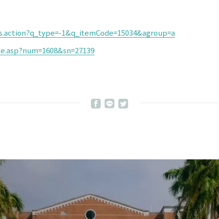
ws.action?q_type=-1&q_itemCode=15034&agroup=a
icle.asp?num=1608&sn=27139