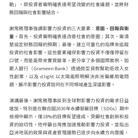
動」，即投資者需明確表達希望改變的社會議題，並將財
務回報與社會影響結合。
謝常務理事強調影響力投資的三大要素：
意圖、回報與衡
量
。首先，投資需明確表達改善社會的意圖；其次，需清
楚設定財務回報的預期；最後，建立可量化的指標來追蹤
投資的社會影響。這些要素確保影響力投資不僅僅停留在
口號，而是能帶來實質變革。更分享了多個國際案例，如
窮人銀行（Grameen Bank）透過微型貸款幫助低收入女
性創業，以及 d.light 以太陽能照明解決非洲偏鄉用電問
題，展示影響力投資如何在不同領域產生深遠影響。
演講最後，謝常務理事談到全球對影響力投資的需求日益
增加，特別是在聯合國2030年永續發展目標（SDGs）期中
檢視中顯示，僅18%的目標有望達成，突顯社會創新和投
資的迫切性。他呼籲台灣應加速推動影響力投資，並指出
亞洲地區的政策與資產管理趨勢已逐步向永續方向靠攏，