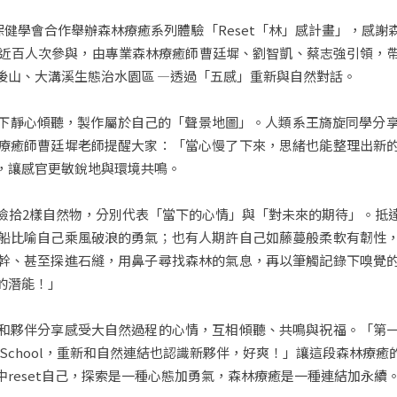
森林保健學會合作舉辦森林療癒系列體驗「Reset「林」感計畫」，
計近百人次參與，由專業森林療癒師曹廷墀、劉智凱、蔡志強引領，
後山、大溝溪生態治水園區 —透過「五感」重新與自然對話。
下靜心傾聽，製作屬於自己的「聲景地圖」。人類系王旖旋同學分享
療癒師曹廷墀老師提醒大家：「當心慢了下來，思緒也能整理出新
，讓感官更敏銳地與環境共鳴。
撿拾2樣自然物，分別代表「當下的心情」與「對未來的期待」。抵
船比喻自己乘風破浪的勇氣；也有人期許自己如藤蔓般柔軟有韌性
幹、甚至探進石縫，用鼻子尋找森林的氣息，再以筆觸記錄下嗅覺
的潛能！」
和夥伴分享感受大自然過程的心情，互相傾聽、共鳴與祝福。「第
-School，重新和自然連結也認識新夥伴，好爽！」讓這段森林療
reset自己，探索是一種心態加勇氣，森林療癒是一種連結加永續