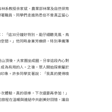
感謝森林系教授余家斌、農業部林業及自然保育
帶著職員、同學們走進熟悉但不曾真正留心
：「這30分鐘好特別，能仔細聽見風、鳥
的空間。」他同時身兼芳療師，特別準備薄
達山頂後，大家圍坐成圈，分享這段內心對
，成為有用的人。之後，眾人開始探索屬於
的印象。許多同學笑著說：「我真的覺得嗅
一次體驗，真的很棒，下次還要再參加！」
癒的旅程在溫暖與連結中共創美好回憶，讓自
。