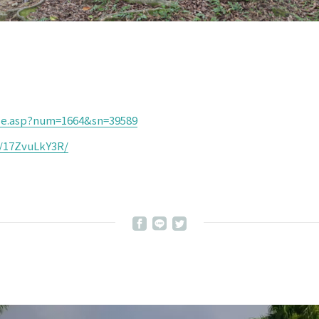
icle.asp?num=1664&sn=39589
/17ZvuLkY3R/