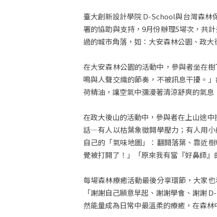
臺大創新設計學院 D-School與台灣
署的協助與支持，9月份辦理5場次，共
過的城市角落，如：大安森林公園、政大
在大安森林公園的活動中，參與者坐在樹
鳴與人聲交織的節奏，不被訊息干擾。」
荷精油，讓空氣中瀰漫著清涼舒爽的氣息
在政大後山的活動中，參與者在上山途中
話—有人以枯葉象徵開學壓力；有人用小
自己的「氣味地圖」：翻開落葉、靠近樹
覺被打開了！」「原來我有當『好鼻師』
每場森林療癒活動最後分享環節，大家也
「謝謝自己願意早起、謝謝學會、謝謝 D
然能量成為日常中最溫柔的療癒，在森林中